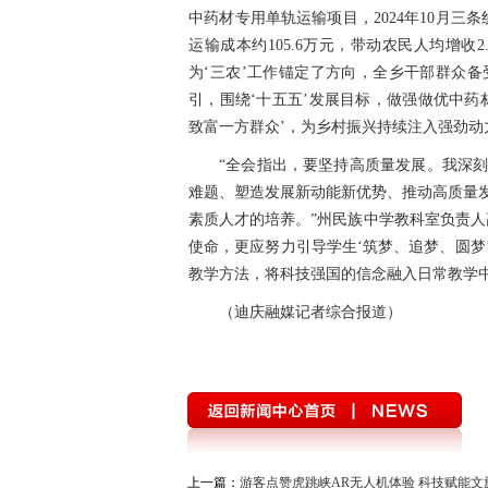
中药材专用单轨运输项目，2024年10月三条
运输成本约105.6万元，带动农民人均增收
为‘三农’工作锚定了方向，全乡干部群众
引，围绕‘十五五’发展目标，做强做优中药
致富一方群众’，为乡村振兴持续注入强劲动
“全会指出，要坚持高质量发展。我深
难题、塑造发展新动能新优势、推动高质量
素质人才的培养。”州民族中学教科室负责人
使命，更应努力引导学生‘筑梦、追梦、圆梦
教学方法，将科技强国的信念融入日常教学
（迪庆融媒记者综合报道）
上一篇：
游客点赞虎跳峡AR无人机体验 科技赋能文