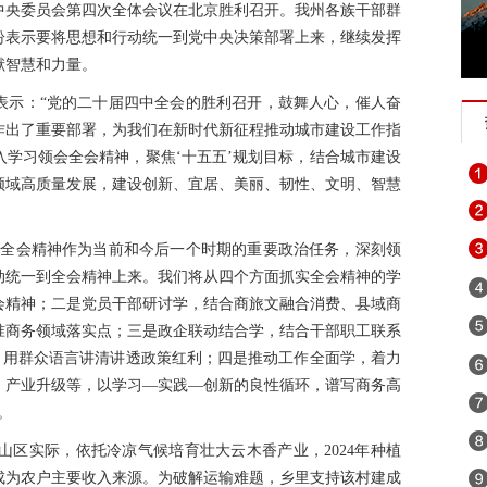
十届中央委员会第四次全体会议在北京胜利召开。我州各族干部群
纷表示要将思想和行动统一到党中央决策部署上来，继续发挥
献智慧和力量。
表示：“党的二十届四中全会的胜利召开，鼓舞人心，催人奋
作出了重要部署，为我们在新时代新征程推动城市建设工作指
学习领会全会精神，聚焦‘十五五’规划目标，结合城市建设
领域高质量发展，建设创新、宜居、美丽、韧性、文明、智慧
中全会精神作为当前和今后一个时期的重要政治任务，深刻领
动统一到全会精神上来。我们将从四个方面抓实全会精神的学
会精神；二是党员干部研讨学，结合商旅文融合消费、县域商
准商务领域落实点；三是政企联动结合学，结合干部职工联系
，用群众语言讲清讲透政策红利；四是推动工作全面学，着力
、产业升级等，以学习—实践—创新的良性循环，谱写商务高
。
寒山区实际，依托冷凉气候培育壮大云木香产业，2024年种植
组，成为农户主要收入来源。为破解运输难题，乡里支持该村建成