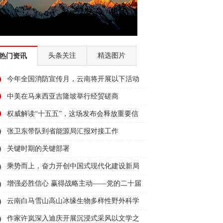
头条关注
精选图片
热门资讯
今年全国消防宣传月，云南将开展以下活动
→
中美在马来西亚吉隆坡举行经贸磋商
权威解读“十五五”，这场发布会释放重要信
息
张卫东带队到省能源局汇报对接工作
关键时期的关键部署
乘势而上，奋力开创中国式现代化建设新局
面——与会同志谈贯彻落实党的二十届四中
增强必胜信心 赢得战略主动——党的二十届
全会精神
四中全会锚定中国式现代化发展新目标
云南白马雪山高山冰缘生物多样性野外科学
观测研究站国家标准宣贯公益活动在香格里
作家许岚深入迪庆开展沉浸式采风以文学之