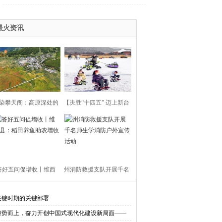
拉举办
力绘就雪域乡村新画卷
最火资讯
染攀天阁：高原深处的
【决胜“十四五” 迈上新台
金色秘境
阶】迪庆加快推动文旅产
业发展：“新热度”开启新
答好五问促增收丨维西
州消防救援支队开展千名
篇章
县：稻田养鱼助农增收
师生学消防户外宣传活动
关键时期的关键部署
乘势而上，奋力开创中国式现代化建设新局面——