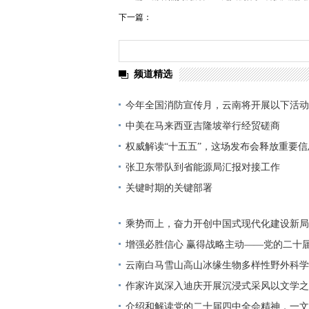
下一篇：
频道精选
今年全国消防宣传月，云南将开展以下活动
中美在马来西亚吉隆坡举行经贸磋商
权威解读“十五五”，这场发布会释放重要信
张卫东带队到省能源局汇报对接工作
关键时期的关键部署
乘势而上，奋力开创中国式现代化建设新局
志谈贯彻落实党的二十届四中全会精神
增强必胜信心 赢得战略主动——党的二十
中国式现代化发展新目标
云南白马雪山高山冰缘生物多样性野外科学
家标准宣贯公益活动在香格里拉举办
作家许岚深入迪庆开展沉浸式采风以文学之
村新画卷
介绍和解读党的二十届四中全会精神，一文