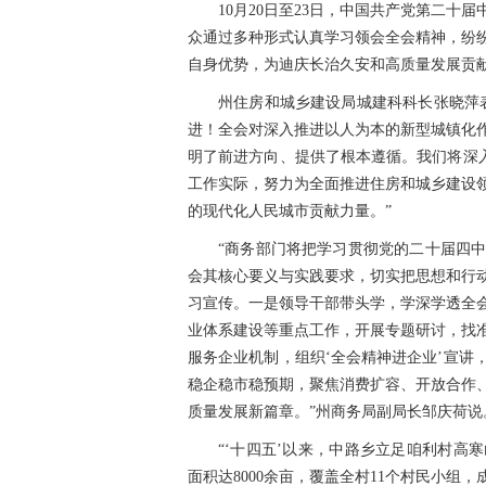
10月20日至23日，中国共产党第二
众通过多种形式认真学习领会全会精神，纷
自身优势，为迪庆长治久安和高质量发展贡
州住房和城乡建设局城建科科长张晓萍
进！全会对深入推进以人为本的新型城镇化
明了前进方向、提供了根本遵循。我们将深入
工作实际，努力为全面推进住房和城乡建设
的现代化人民城市贡献力量。”
“商务部门将把学习贯彻党的二十届四
会其核心要义与实践要求，切实把思想和行
习宣传。一是领导干部带头学，学深学透全
业体系建设等重点工作，开展专题研讨，找
服务企业机制，组织‘全会精神进企业’宣讲
稳企稳市稳预期，聚焦消费扩容、开放合作
质量发展新篇章。”州商务局副局长邹庆荷说
“‘十四五’以来，中路乡立足咱利村高
面积达8000余亩，覆盖全村11个村民小