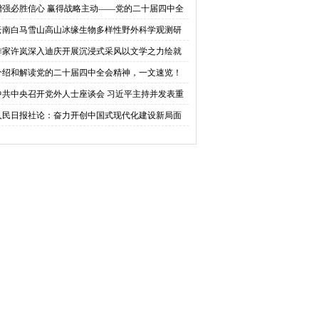
会同志谈贯彻落实党的二十届四中全会精神
增强必胜信心 赢得战略主动——党的二十届四中全
锚定中国式现代化发展新目标
云南白马雪山高山冰缘生物多样性野外科学观测研
站国家标准宣贯公益活动在香格里拉举办
作家许岚深入迪庆开展沉浸式采风以文学之力绘就
域乡村新画卷
介绍和解读党的二十届四中全会精神，一文速览！
中共中央召开党外人士座谈会 习近平主持并发表重
讲话
人民日报社论：奋力开创中国式现代化建设新局面