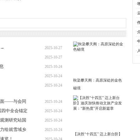
与
·
会
·
究
·
雪
·
·
→
2025-10-27
要
·
2025-10-27
息
2025-10-24
2025-10-24
秋染攀天阁：高原深处的金色
2025-10-24
秘境
面——与会同
2025-10-24
届四中全会锚定
2025-10-24
观测研究站国
2025-10-24
力绘就雪域乡
2025-10-24
【决胜“十四五” 迈上新台阶】
速览！
2025-10-24