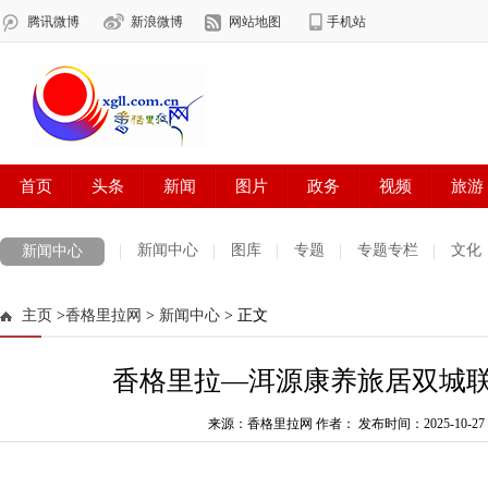
新闻中心
图库
专题
专题专栏
文化
新闻中心
数字报刊
迪庆手机报
摄影世界
测试
普达措国家公园
主页
>
香格里拉网
>
新闻中心
> 正文
法治迪庆
周边地区
生活资讯
迪庆妇女网
中共迪庆州委
香格里拉—洱源康养旅居双城
来源：香格里拉网 作者：
发布时间：2025-10-27 1