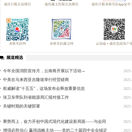
频道精选
今年全国消防宣传月，云南将开展以下活动→
2025-
中美在马来西亚吉隆坡举行经贸磋商
2025-
权威解读“十五五”，这场发布会释放重要信息
2025-
张卫东带队到省能源局汇报对接工作
2025-
关键时期的关键部署
2025-
乘势而上，奋力开创中国式现代化建设新局面——与会同
2025-
志谈贯彻落实党的二十届四中全会精神
增强必胜信心 赢得战略主动——党的二十届四中全会锚定
2025-