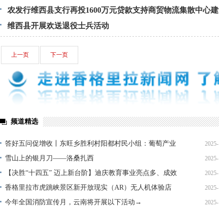
农发行维西县支行再投1600万元贷款支持商贸物流集散中心
维西县开展欢送退役士兵活动
上一页
下一页
频道精选
答好五问促增收丨东旺乡胜利村阳都村民小组：葡萄产业
2025-
铺就“甜蜜”增收路
雪山上的银月刀——洛桑扎西
2025-
【决胜“十四五” 迈上新台阶】迪庆教育事业亮点多、成效
2025-
显——培根铸魂育桃李
香格里拉市虎跳峡景区新开放现实（AR）无人机体验店
2025-
今年全国消防宣传月，云南将开展以下活动→
2025-