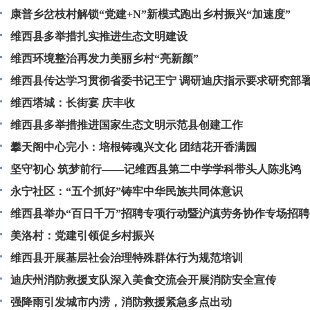
康普乡岔枝村解锁“党建+N”新模式跑出乡村振兴“加速度”
维西县多举措扎实推进生态文明建设
维西环境整治再发力美丽乡村“亮新颜”
维西县传达学习贯彻省委书记王宁 调研迪庆指示要求研究部
措施
维西塔城：长街宴 庆丰收
维西县多举措推进国家生态文明示范县创建工作
攀天阁中心完小：培根铸魂兴文化 团结花开香满园
坚守初心 筑梦前行——记维西县第二中学学科带头人陈兆鸿
永宁社区：“五个抓好”铸牢中华民族共同体意识
维西县举办“百日千万”招聘专项行动暨沪滇劳务协作专场招聘
美洛村：党建引领促乡村振兴
维西县开展基层社会治理特殊群体行为规范培训
迪庆州消防救援支队深入美食交流会开展消防安全宣传
强降雨引发城市内涝，消防救援紧急多点出动