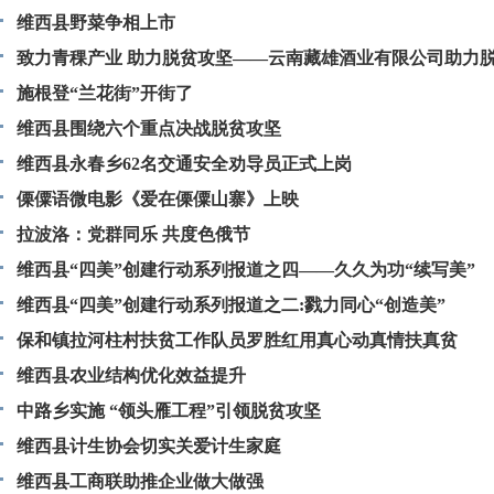
维西县野菜争相上市
致力青稞产业 助力脱贫攻坚——云南藏雄酒业有限公司助力
作纪实
施根登“兰花街”开街了
维西县围绕六个重点决战脱贫攻坚
维西县永春乡62名交通安全劝导员正式上岗
傈僳语微电影《爱在傈僳山寨》上映
拉波洛：党群同乐 共度色俄节
维西县“四美”创建行动系列报道之四——久久为功“续写美”
维西县“四美”创建行动系列报道之二​:戮力同心“创造美”
保和镇拉河柱村扶贫工作队员罗胜红用真心动真情扶真贫
维西县农业结构优化效益提升
中路乡实施 “领头雁工程”引领脱贫攻坚
维西县计生协会切实关爱计生家庭
维西县工商联助推企业做大做强