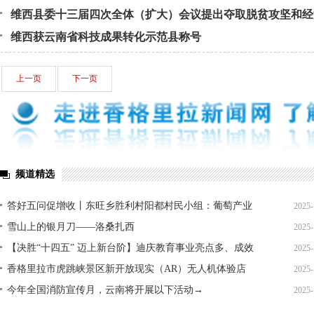
维西县委十三届四次全体（扩大）会议提出夺取脱贫攻坚和经
展全面胜利
维西获云南省科技成果转化示范县称号
上一页
下一页
频道精选
答好五问促增收丨东旺乡胜利村阳都村民小组：葡萄产业
2025-
铺就“甜蜜”增收路
雪山上的银月刀——洛桑扎西
2025-
【决胜“十四五” 迈上新台阶】迪庆教育事业亮点多、成效
2025-
显——培根铸魂育桃李
香格里拉市虎跳峡景区新开放现实（AR）无人机体验店
2025-
今年全国消防宣传月，云南将开展以下活动→
2025-