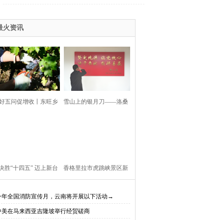
最火资讯
好五问促增收丨东旺乡
雪山上的银月刀——洛桑
利村阳都村民小组：葡
扎西
产业铺就“甜蜜”增收路
决胜“十四五” 迈上新台
香格里拉市虎跳峡景区新
阶】迪庆教育事业亮点
开放现实（AR）无人机体
今年全国消防宣传月，云南将开展以下活动→
中美在马来西亚吉隆坡举行经贸磋商
、成效显——培根铸魂
验店