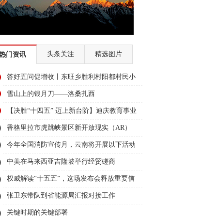
头条关注
精选图片
热门资讯
答好五问促增收丨东旺乡胜利村阳都村民小
组：葡萄产业铺就“甜蜜”增收路
雪山上的银月刀——洛桑扎西
【决胜“十四五” 迈上新台阶】迪庆教育事业
亮点多、成效显——培根铸魂育桃李
香格里拉市虎跳峡景区新开放现实（AR）
无人机体验店
今年全国消防宣传月，云南将开展以下活动
→
中美在马来西亚吉隆坡举行经贸磋商
权威解读“十五五”，这场发布会释放重要信
息
张卫东带队到省能源局汇报对接工作
关键时期的关键部署