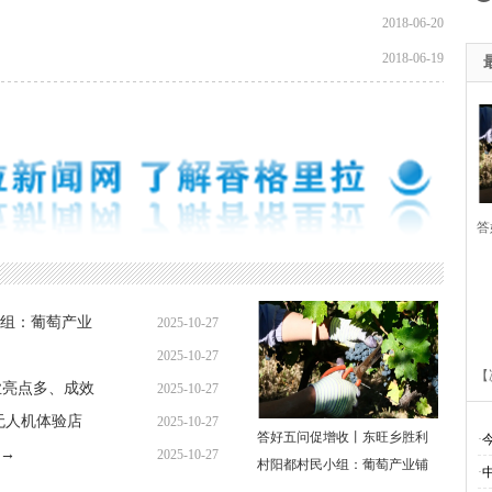
2018-06-20
2018-06-19
答
胜
组：葡萄产业
2025-10-27
萄
2025-10-27
【
业亮点多、成效
2025-10-27
无人机体验店
2025-10-27
答好五问促增收丨东旺乡胜利
·
→
2025-10-27
村阳都村民小组：葡萄产业铺
·
多