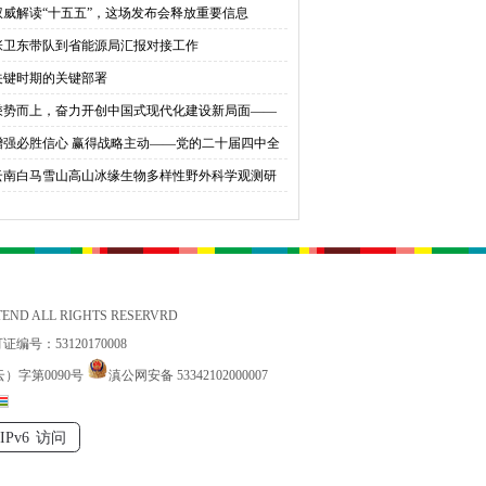
权威解读“十五五”，这场发布会释放重要信息
育桃李
张卫东带队到省能源局汇报对接工作
关键时期的关键部署
乘势而上，奋力开创中国式现代化建设新局面——
会同志谈贯彻落实党的二十届四中全会精神
增强必胜信心 赢得战略主动——党的二十届四中全
锚定中国式现代化发展新目标
云南白马雪山高山冰缘生物多样性野外科学观测研
站国家标准宣贯公益活动在香格里拉举办