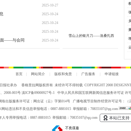
就“甜蜜”增收路
·
2025-10-27
·
息
2025-10-24
·
2025-10-24
·
2025-10-24
雪山上的银月刀——洛桑扎西
与
·
面——与会同
2025-10-24
会
·
究