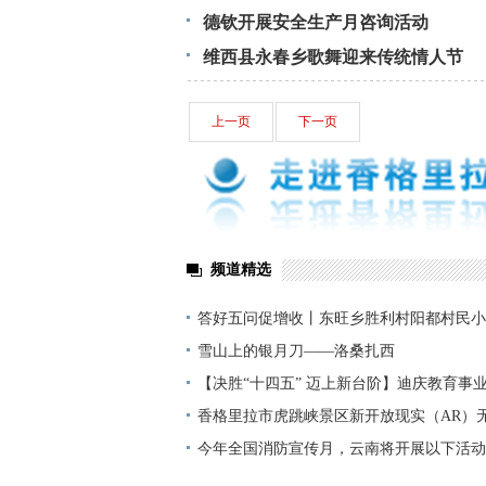
德钦开展安全生产月咨询活动
维西县永春乡歌舞迎来传统情人节
上一页
下一页
频道精选
答好五问促增收丨东旺乡胜利村阳都村民小
铺就“甜蜜”增收路
雪山上的银月刀——洛桑扎西
【决胜“十四五” 迈上新台阶】迪庆教育事
显——培根铸魂育桃李
香格里拉市虎跳峡景区新开放现实（AR）
今年全国消防宣传月，云南将开展以下活动