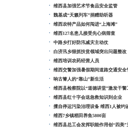
维西县加强艺术节食品安全监管
魏基成“天籁列车”捐赠助听器
维西农特产品如何闯进“上海滩”
维西127名患儿接受先心病筛查
中路乡打好防汛减灾主动仗
白济汛乡狠抓扶贫领域突出问题整改
维西培训农药经营人员
维西交警加强暑假期间道路交通安全
响古箐人的“靠山”新生活
维西县检察院以“道德讲堂”激发干警
维西县红十字会送急救知识到企业
擅自停运污染治理设备 维西1人被约
维西7乡镇稻田养鱼5800亩
维西县总工会发挥职能作用创“四美”