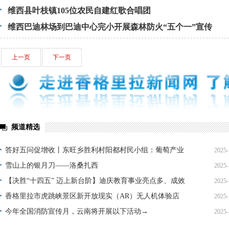
维西县叶枝镇105位农民自建红歌合唱团
维西巴迪林场到巴迪中心完小开展森林防火“五个一”宣传
上一页
下一页
频道精选
答好五问促增收丨东旺乡胜利村阳都村民小组：葡萄产业
2025-
铺就“甜蜜”增收路
雪山上的银月刀——洛桑扎西
2025-
【决胜“十四五” 迈上新台阶】迪庆教育事业亮点多、成效
2025-
显——培根铸魂育桃李
香格里拉市虎跳峡景区新开放现实（AR）无人机体验店
2025-
今年全国消防宣传月，云南将开展以下活动→
2025-