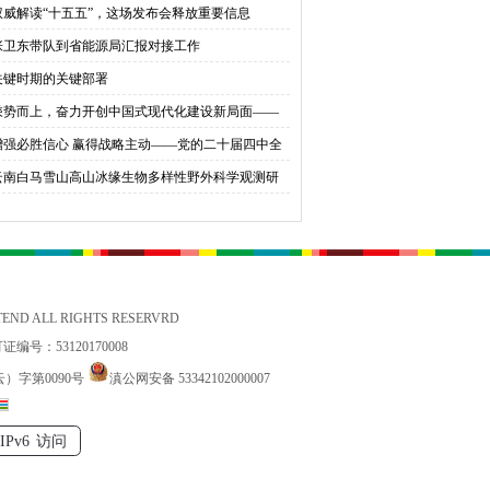
权威解读“十五五”，这场发布会释放重要信息
育桃李
张卫东带队到省能源局汇报对接工作
关键时期的关键部署
乘势而上，奋力开创中国式现代化建设新局面——
会同志谈贯彻落实党的二十届四中全会精神
增强必胜信心 赢得战略主动——党的二十届四中全
锚定中国式现代化发展新目标
云南白马雪山高山冰缘生物多样性野外科学观测研
站国家标准宣贯公益活动在香格里拉举办