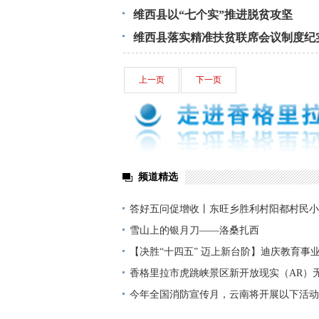
维西县以“七个实”推进脱贫攻坚
维西县落实精准扶贫联席会议制度纪
上一页
下一页
频道精选
答好五问促增收丨东旺乡胜利村阳都村民小
铺就“甜蜜”增收路
雪山上的银月刀——洛桑扎西
【决胜“十四五” 迈上新台阶】迪庆教育事
显——培根铸魂育桃李
香格里拉市虎跳峡景区新开放现实（AR）
今年全国消防宣传月，云南将开展以下活动