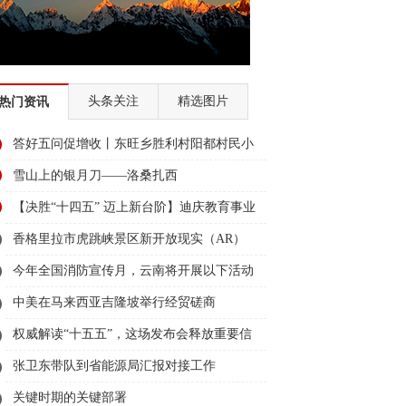
头条关注
精选图片
热门资讯
答好五问促增收丨东旺乡胜利村阳都村民小
组：葡萄产业铺就“甜蜜”增收路
雪山上的银月刀——洛桑扎西
【决胜“十四五” 迈上新台阶】迪庆教育事业
亮点多、成效显——培根铸魂育桃李
香格里拉市虎跳峡景区新开放现实（AR）
无人机体验店
今年全国消防宣传月，云南将开展以下活动
→
中美在马来西亚吉隆坡举行经贸磋商
权威解读“十五五”，这场发布会释放重要信
息
张卫东带队到省能源局汇报对接工作
关键时期的关键部署