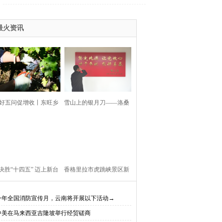
最火资讯
好五问促增收丨东旺乡
雪山上的银月刀——洛桑
利村阳都村民小组：葡
扎西
产业铺就“甜蜜”增收路
决胜“十四五” 迈上新台
香格里拉市虎跳峡景区新
阶】迪庆教育事业亮点
开放现实（AR）无人机体
今年全国消防宣传月，云南将开展以下活动→
中美在马来西亚吉隆坡举行经贸磋商
、成效显——培根铸魂
验店