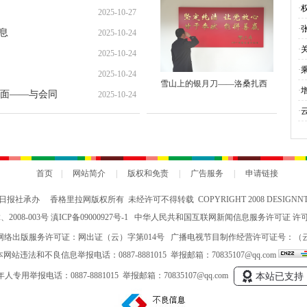
就“甜蜜”增收路
·
2025-10-27
·
息
2025-10-24
·
2025-10-24
·
2025-10-24
雪山上的银月刀——洛桑扎西
与
·
面——与会同
2025-10-24
会
·
究