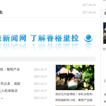
2017-04-18
实
2017-04-18
答
胜
组：葡萄产业
2025-10-27
萄
2025-10-27
【
业亮点多、成效
2025-10-27
无人机体验店
2025-10-27
答好五问促增收丨东旺乡胜利
·
→
2025-10-27
村阳都村民小组：葡萄产业铺
·
多