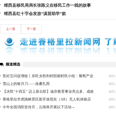
维西县移民局局长张陈义在移民工作一线的故事
维西县红十字会发放“滇苗助学”款
上一页
下一页
频道精选
答好五问促增收丨东旺乡胜利村阳都村民小组：葡萄产业
2025-
铺就“甜蜜”增收路
雪山上的银月刀——洛桑扎西
2025-
【决胜“十四五” 迈上新台阶】迪庆教育事业亮点多、成效
2025-
显——培根铸魂育桃李
香格里拉市虎跳峡景区新开放现实（AR）无人机体验店
2025-
今年全国消防宣传月，云南将开展以下活动→
2025-