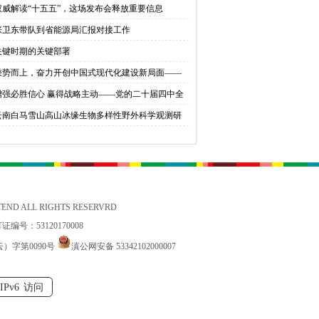
权威解读“十五五”，这场发布会释放重要信息
育桃李
张卫东带队到省能源局汇报对接工作
关键时期的关键部署
乘势而上，奋力开创中国式现代化建设新局面——
会同志谈贯彻落实党的二十届四中全会精神
增强必胜信心 赢得战略主动——党的二十届四中全
锚定中国式现代化发展新目标
云南白马雪山高山冰缘生物多样性野外科学观测研
站国家标准宣贯公益活动在香格里拉举办