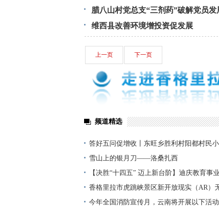
腊八山村党总支“三剂药”破解党员发
维西县改善环境增投资促发展
上一页
下一页
频道精选
答好五问促增收丨东旺乡胜利村阳都村民小
铺就“甜蜜”增收路
雪山上的银月刀——洛桑扎西
【决胜“十四五” 迈上新台阶】迪庆教育事
显——培根铸魂育桃李
香格里拉市虎跳峡景区新开放现实（AR）
今年全国消防宣传月，云南将开展以下活动