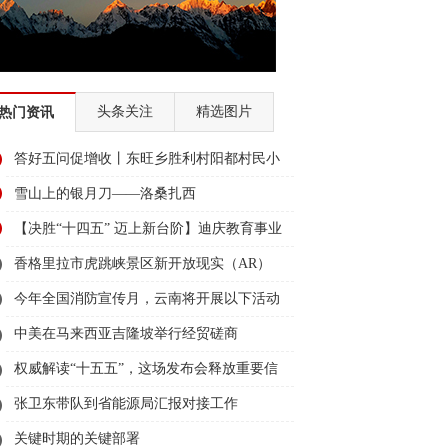
头条关注
精选图片
热门资讯
答好五问促增收丨东旺乡胜利村阳都村民小
组：葡萄产业铺就“甜蜜”增收路
雪山上的银月刀——洛桑扎西
【决胜“十四五” 迈上新台阶】迪庆教育事业
亮点多、成效显——培根铸魂育桃李
香格里拉市虎跳峡景区新开放现实（AR）
无人机体验店
今年全国消防宣传月，云南将开展以下活动
→
中美在马来西亚吉隆坡举行经贸磋商
权威解读“十五五”，这场发布会释放重要信
息
张卫东带队到省能源局汇报对接工作
关键时期的关键部署