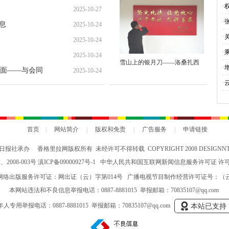
就“甜蜜”增收路
·
2025-10-27
·
息
2025-10-24
·
2025-10-24
·
2025-10-24
雪山上的银月刀——洛桑扎西
与
·
面——与会同
2025-10-24
会
·
究