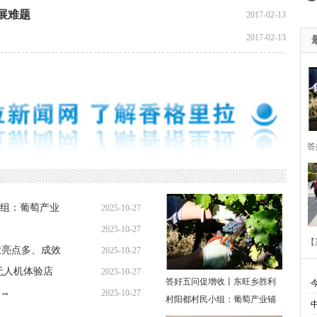
展难题
2017-02-13
2017-02-13
答
胜
组：葡萄产业
2025-10-27
萄
2025-10-27
【
业亮点多、成效
2025-10-27
无人机体验店
2025-10-27
答好五问促增收丨东旺乡胜利
·
→
2025-10-27
村阳都村民小组：葡萄产业铺
·
多