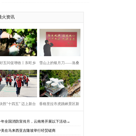
最火资讯
好五问促增收丨东旺乡
雪山上的银月刀——洛桑
利村阳都村民小组：葡
扎西
产业铺就“甜蜜”增收路
决胜“十四五” 迈上新台
香格里拉市虎跳峡景区新
阶】迪庆教育事业亮点
开放现实（AR）无人机体
今年全国消防宣传月，云南将开展以下活动→
中美在马来西亚吉隆坡举行经贸磋商
、成效显——培根铸魂
验店