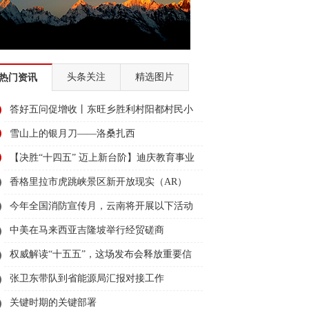
头条关注
精选图片
热门资讯
答好五问促增收丨东旺乡胜利村阳都村民小
组：葡萄产业铺就“甜蜜”增收路
雪山上的银月刀——洛桑扎西
【决胜“十四五” 迈上新台阶】迪庆教育事业
亮点多、成效显——培根铸魂育桃李
香格里拉市虎跳峡景区新开放现实（AR）
无人机体验店
今年全国消防宣传月，云南将开展以下活动
→
中美在马来西亚吉隆坡举行经贸磋商
权威解读“十五五”，这场发布会释放重要信
息
张卫东带队到省能源局汇报对接工作
关键时期的关键部署