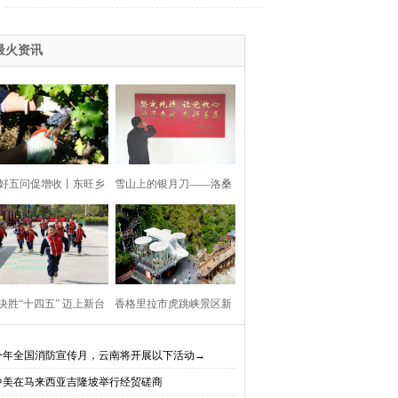
最火资讯
好五问促增收丨东旺乡
雪山上的银月刀——洛桑
利村阳都村民小组：葡
扎西
产业铺就“甜蜜”增收路
决胜“十四五” 迈上新台
香格里拉市虎跳峡景区新
阶】迪庆教育事业亮点
开放现实（AR）无人机体
今年全国消防宣传月，云南将开展以下活动→
中美在马来西亚吉隆坡举行经贸磋商
、成效显——培根铸魂
验店