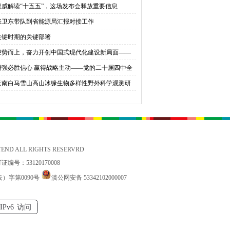
权威解读“十五五”，这场发布会释放重要信息
育桃李
张卫东带队到省能源局汇报对接工作
关键时期的关键部署
乘势而上，奋力开创中国式现代化建设新局面——
会同志谈贯彻落实党的二十届四中全会精神
增强必胜信心 赢得战略主动——党的二十届四中全
锚定中国式现代化发展新目标
云南白马雪山高山冰缘生物多样性野外科学观测研
站国家标准宣贯公益活动在香格里拉举办