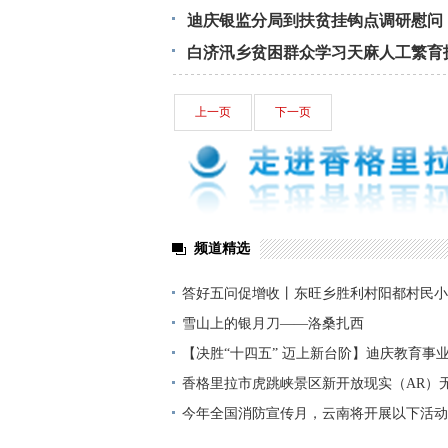
迪庆银监分局到扶贫挂钩点调研慰问
白济汛乡贫困群众学习天麻人工繁育
上一页
下一页
频道精选
答好五问促增收丨东旺乡胜利村阳都村民小
铺就“甜蜜”增收路
雪山上的银月刀——洛桑扎西
【决胜“十四五” 迈上新台阶】迪庆教育事
显——培根铸魂育桃李
香格里拉市虎跳峡景区新开放现实（AR）
今年全国消防宣传月，云南将开展以下活动