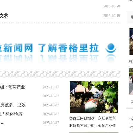
2016-10-20
技术
2016-10-19
答
胜
组：葡萄产业
2025-10-27
萄
2025-10-27
【
业亮点多、成效
2025-10-27
无人机体验店
2025-10-27
答好五问促增收丨东旺乡胜利
·
→
2025-10-27
村阳都村民小组：葡萄产业铺
·
多