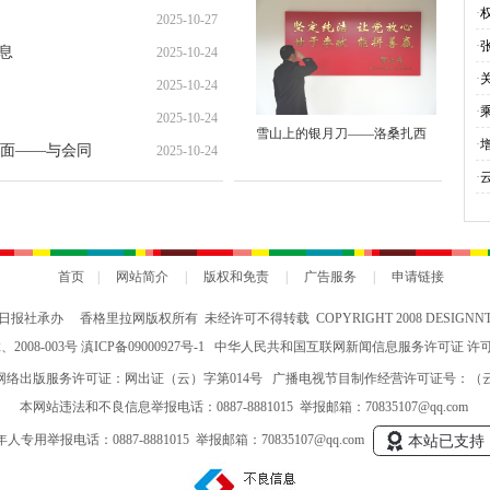
就“甜蜜”增收路
·
2025-10-27
·
息
2025-10-24
·
2025-10-24
·
2025-10-24
雪山上的银月刀——洛桑扎西
与
·
面——与会同
2025-10-24
会
·
究