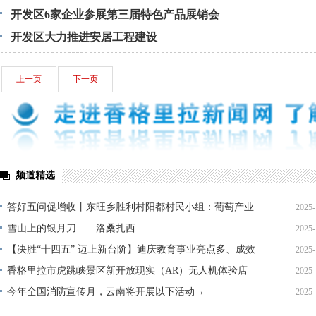
开发区6家企业参展第三届特色产品展销会
开发区大力推进安居工程建设
上一页
下一页
频道精选
答好五问促增收丨东旺乡胜利村阳都村民小组：葡萄产业
2025-
铺就“甜蜜”增收路
雪山上的银月刀——洛桑扎西
2025-
【决胜“十四五” 迈上新台阶】迪庆教育事业亮点多、成效
2025-
显——培根铸魂育桃李
香格里拉市虎跳峡景区新开放现实（AR）无人机体验店
2025-
今年全国消防宣传月，云南将开展以下活动→
2025-