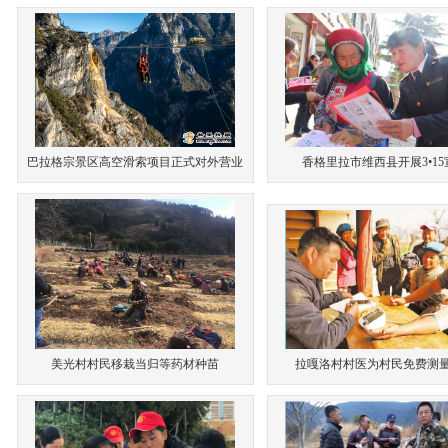
巴拉格宗景区高空滑索项目正式对外营业
香格里拉市维西县开展3•15
美光村村民移栽当归等药材种苗
拉嘎洛村村医为村民免费测