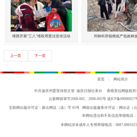
维西开展“三八”维权周普法宣传活动
州林科所核桃低产低效林
上一页
下一页