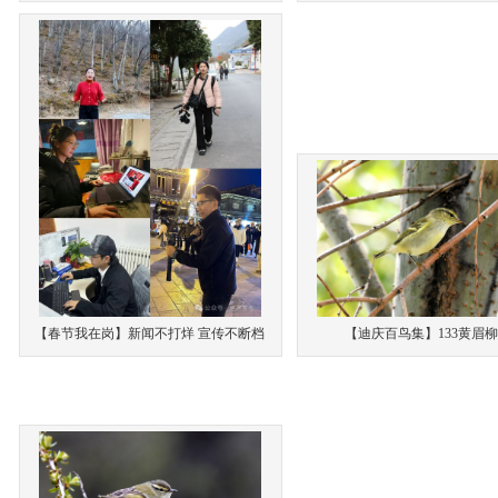
【春节我在岗】新闻不打烊 宣传不断档
【迪庆百鸟集】133黄眉