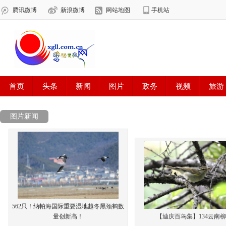
图片新闻
562只！纳帕海国际重要湿地越冬黑颈鹤数
量创新高！
【迪庆百鸟集】134云南