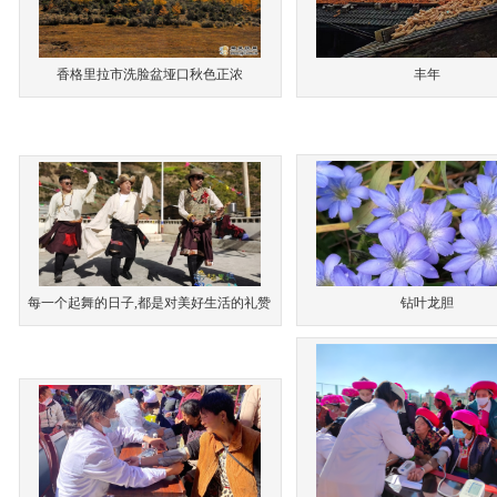
香格里拉市洗脸盆垭口秋色正浓
丰年
每一个起舞的日子,都是对美好生活的礼赞
钻叶龙胆