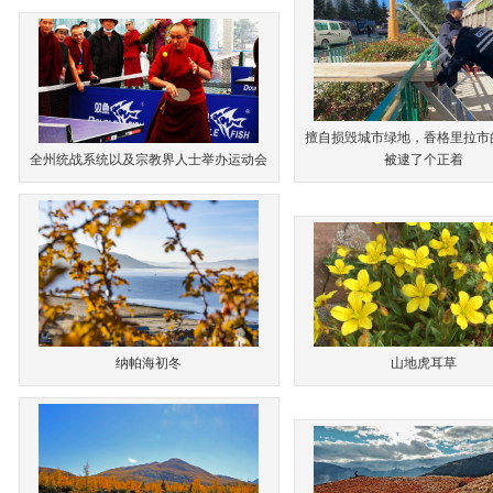
擅自损毁城市绿地，香格里拉市
全州统战系统以及宗教界人士举办运动会
被逮了个正着
纳帕海初冬
山地虎耳草