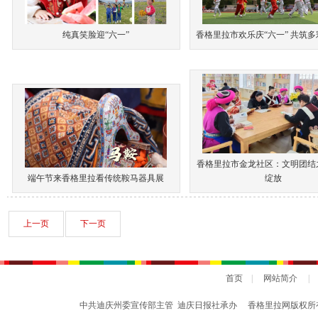
纯真笑脸迎“六一”
香格里拉市欢乐庆“六一” 共筑
香格里拉市金龙社区：文明团结
端午节来香格里拉看传统鞍马器具展
绽放
上一页
下一页