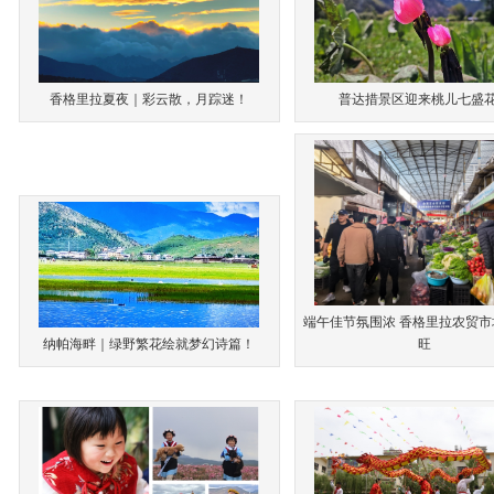
香格里拉夏夜｜彩云散，月踪迷！
普达措景区迎来桃儿七盛
端午佳节氛围浓 香格里拉农贸
纳帕海畔｜绿野繁花绘就梦幻诗篇！
旺