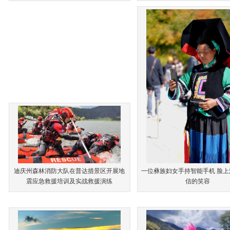
迪庆州森林消防大队在普达措景区开展地
一位彝族妇女手持智能手机 脸
震应急救援培训及实战救援演练
信的笑容