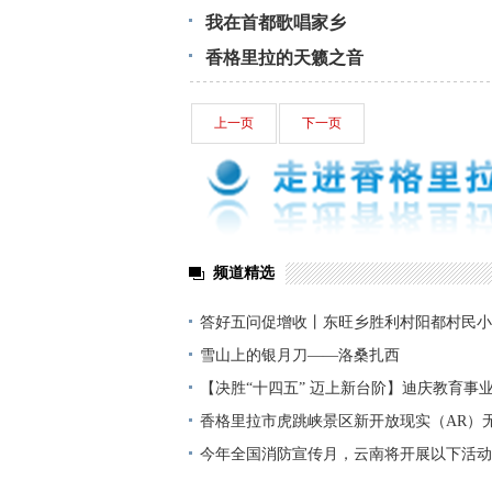
我在首都歌唱家乡
香格里拉的天籁之音
上一页
下一页
频道精选
答好五问促增收丨东旺乡胜利村阳都村民小
铺就“甜蜜”增收路
雪山上的银月刀——洛桑扎西
【决胜“十四五” 迈上新台阶】迪庆教育事
显——培根铸魂育桃李
香格里拉市虎跳峡景区新开放现实（AR）
今年全国消防宣传月，云南将开展以下活动