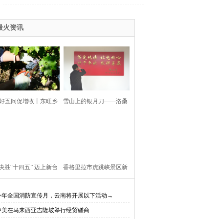
最火资讯
好五问促增收丨东旺乡
雪山上的银月刀——洛桑
利村阳都村民小组：葡
扎西
产业铺就“甜蜜”增收路
决胜“十四五” 迈上新台
香格里拉市虎跳峡景区新
阶】迪庆教育事业亮点
开放现实（AR）无人机体
今年全国消防宣传月，云南将开展以下活动→
中美在马来西亚吉隆坡举行经贸磋商
、成效显——培根铸魂
验店