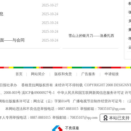
就“甜蜜”增收路
·
2025-10-27
·
息
2025-10-24
·
2025-10-24
·
2025-10-24
雪山上的银月刀——洛桑扎西
与
·
面——与会同
2025-10-24
会
·
究