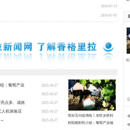
2016-07-15
2016-07-07
答
胜
组：葡萄产业
2025-10-27
萄
2025-10-27
【
业亮点多、成效
2025-10-27
无人机体验店
2025-10-27
答好五问促增收丨东旺乡胜利
·
→
2025-10-27
村阳都村民小组：葡萄产业铺
·
多