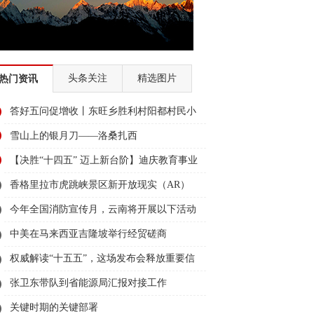
头条关注
精选图片
热门资讯
答好五问促增收丨东旺乡胜利村阳都村民小
组：葡萄产业铺就“甜蜜”增收路
雪山上的银月刀——洛桑扎西
【决胜“十四五” 迈上新台阶】迪庆教育事业
亮点多、成效显——培根铸魂育桃李
香格里拉市虎跳峡景区新开放现实（AR）
无人机体验店
今年全国消防宣传月，云南将开展以下活动
→
中美在马来西亚吉隆坡举行经贸磋商
权威解读“十五五”，这场发布会释放重要信
息
张卫东带队到省能源局汇报对接工作
关键时期的关键部署