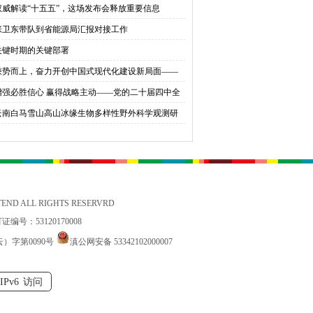
权威解读“十五五”，这场发布会释放重要信息
育桃李
张卫东带队到省能源局汇报对接工作
关键时期的关键部署
乘势而上，奋力开创中国式现代化建设新局面——
会同志谈贯彻落实党的二十届四中全会精神
增强必胜信心 赢得战略主动——党的二十届四中全
锚定中国式现代化发展新目标
云南白马雪山高山冰缘生物多样性野外科学观测研
站国家标准宣贯公益活动在香格里拉举办