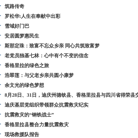
筑路传奇
罗松华:人生在奉献中出彩
雪域好门巴
安居圆梦惠民生
斯那定珠：致富不忘众乡亲 同心共筑致富梦
老党员独基七林：心中有个不变的信念
香格里拉的绿色之旅
浩翠莲：与父老乡亲共圆小康梦
余文光的绿色梦想
8月28日、31日，迪庆州德钦县、香格里拉县与四川省得荣县
先后发生5.1级和5.9级地震。作为前往灾区一线的“无冕之王”
迪庆基层党组织带领群众抗震救灾纪实
报女记者们放下了为人妻、为母亲、为人女儿的柔情，义无反
抗震救灾的“钢铁战士”
那片被天灾摧残的土地。
香格里拉县整合力量抗震救灾
现场救援队报告