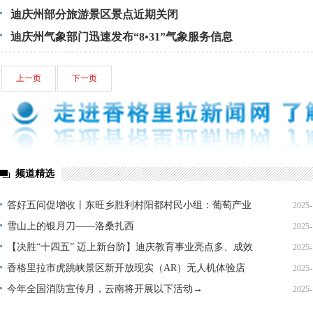
迪庆州部分旅游景区景点近期关闭
迪庆州气象部门迅速发布“8•31”气象服务信息
上一页
下一页
频道精选
答好五问促增收丨东旺乡胜利村阳都村民小组：葡萄产业
2025-
铺就“甜蜜”增收路
雪山上的银月刀——洛桑扎西
2025-
【决胜“十四五” 迈上新台阶】迪庆教育事业亮点多、成效
2025-
显——培根铸魂育桃李
香格里拉市虎跳峡景区新开放现实（AR）无人机体验店
2025-
今年全国消防宣传月，云南将开展以下活动→
2025-