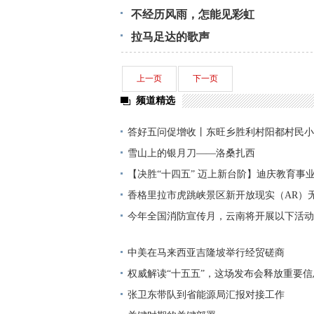
不经历风雨，怎能见彩虹
拉马足达的歌声
上一页
下一页
频道精选
答好五问促增收丨东旺乡胜利村阳都村民小
铺就“甜蜜”增收路
雪山上的银月刀——洛桑扎西
【决胜“十四五” 迈上新台阶】迪庆教育事
显——培根铸魂育桃李
香格里拉市虎跳峡景区新开放现实（AR）
今年全国消防宣传月，云南将开展以下活动