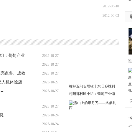
2012-06-10
2012-06-03
答
胜
组：葡萄产业
2025-10-27
萄
2025-10-27
【
业亮点多、成效
2025-10-27
无人机体验店
2025-10-27
答好五问促增收丨东旺乡胜利
·
→
2025-10-27
村阳都村民小组：葡萄产业铺
·
多