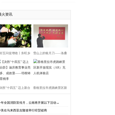
最火资讯
好五问促增收丨东旺乡
雪山上的银月刀——洛桑
利村阳都村民小组：葡
扎西
产业铺就“甜蜜”增收路
决胜“十四五” 迈上新台
香格里拉市虎跳峡景区新
阶】迪庆教育事业亮点
开放现实（AR）无人机体
今年全国消防宣传月，云南将开展以下活动→
中美在马来西亚吉隆坡举行经贸磋商
、成效显——培根铸魂
验店