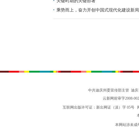
中美在马来西亚吉隆坡举行经贸磋商
权威解读“十五五”，这场发布会释放重要信
张卫东带队到省能源局汇报对接工作
关键时期的关键部署
乘势而上，奋力开创中国式现代化建设新局
志谈贯彻落实党的二十届四中全会精神