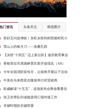
头条关注
精选图片
热门资讯
答好五问促增收丨东旺乡胜利村阳都村民小
组：葡萄产业铺就“甜蜜”增收路
雪山上的银月刀——洛桑扎西
【决胜“十四五” 迈上新台阶】迪庆教育事业
亮点多、成效显——培根铸魂育桃李
香格里拉市虎跳峡景区新开放现实（AR）
无人机体验店
今年全国消防宣传月，云南将开展以下活动
→
中美在马来西亚吉隆坡举行经贸磋商
权威解读“十五五”，这场发布会释放重要信
息
张卫东带队到省能源局汇报对接工作
关键时期的关键部署