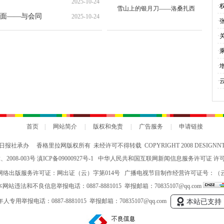
就“甜蜜”增收路
·
2025-10-27
·
息
2025-10-24
·
2025-10-24
·
2025-10-24
雪山上的银月刀——洛桑扎西
与
·
面——与会同
2025-10-24
会
·
究