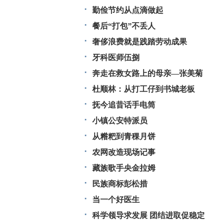
勤俭节约从点滴做起
餐后“打包”不丢人
奢侈浪费就是践踏劳动成果
牙科医师伍捌
奔走在救女路上的母亲—张美菊
杜顺林：从打工仔到书城老板
抚今追昔话手电筒
小镇公安特派员
从糌粑到青稞月饼
农网改造现场记事
藏族歌手央金拉姆
民族商标彭松措
当一个好医生
科学领导求发展 团结进取促稳定