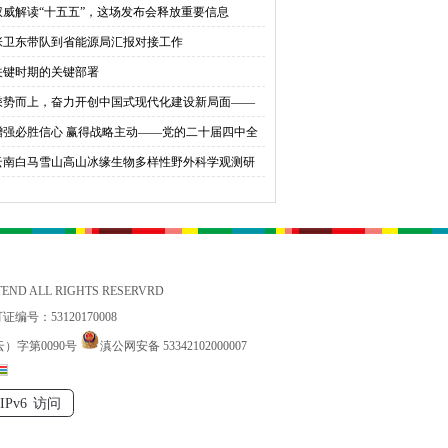
权威解读“十五五”，这场发布会释放重要信息
育桃李
张卫东带队到省能源局汇报对接工作
关键时期的关键部署
乘势而上，奋力开创中国式现代化建设新局面——
会同志谈贯彻落实党的二十届四中全会精神
增强必胜信心 赢得战略主动——党的二十届四中全
锚定中国式现代化发展新目标
云南白马雪山高山冰缘生物多样性野外科学观测研
站国家标准宣贯公益活动在香格里拉举办