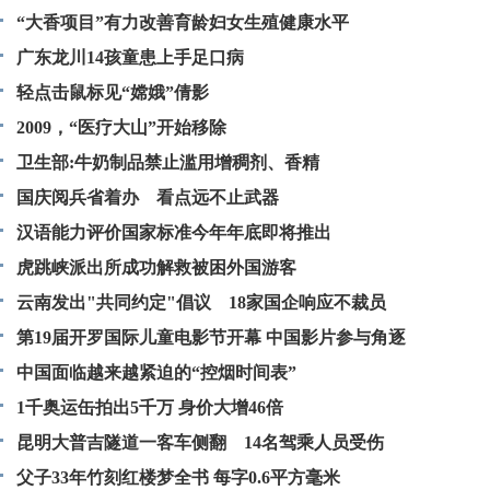
“大香项目”有力改善育龄妇女生殖健康水平
广东龙川14孩童患上手足口病
轻点击鼠标见“嫦娥”倩影
2009，“医疗大山”开始移除
卫生部:牛奶制品禁止滥用增稠剂、香精
国庆阅兵省着办 看点远不止武器
汉语能力评价国家标准今年年底即将推出
虎跳峡派出所成功解救被困外国游客
云南发出"共同约定"倡议 18家国企响应不裁员
第19届开罗国际儿童电影节开幕 中国影片参与角逐
中国面临越来越紧迫的“控烟时间表”
1千奥运缶拍出5千万 身价大增46倍
昆明大普吉隧道一客车侧翻 14名驾乘人员受伤
父子33年竹刻红楼梦全书 每字0.6平方毫米