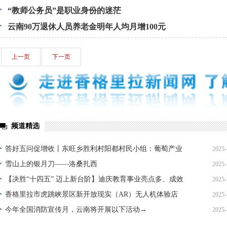
“教师公务员”是职业身份的迷茫
云南90万退休人员养老金明年人均月增100元
上一页
下一页
频道精选
答好五问促增收丨东旺乡胜利村阳都村民小组：葡萄产业
2025-
铺就“甜蜜”增收路
雪山上的银月刀——洛桑扎西
2025-
【决胜“十四五” 迈上新台阶】迪庆教育事业亮点多、成效
2025-
显——培根铸魂育桃李
香格里拉市虎跳峡景区新开放现实（AR）无人机体验店
2025-
今年全国消防宣传月，云南将开展以下活动→
2025-