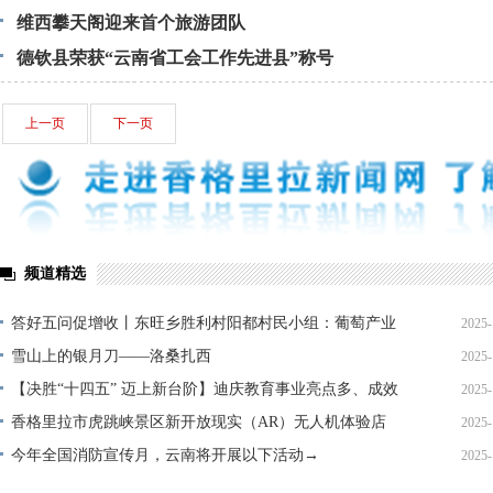
维西攀天阁迎来首个旅游团队
德钦县荣获“云南省工会工作先进县”称号
上一页
下一页
频道精选
答好五问促增收丨东旺乡胜利村阳都村民小组：葡萄产业
2025-
铺就“甜蜜”增收路
雪山上的银月刀——洛桑扎西
2025-
【决胜“十四五” 迈上新台阶】迪庆教育事业亮点多、成效
2025-
显——培根铸魂育桃李
香格里拉市虎跳峡景区新开放现实（AR）无人机体验店
2025-
今年全国消防宣传月，云南将开展以下活动→
2025-