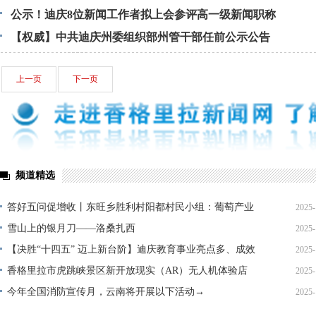
范作用的通知
​公示！迪庆8位新闻工作者拟上会参评高一级新闻职称
【权威】中共迪庆州委组织部州管干部任前公示公告
上一页
下一页
频道精选
答好五问促增收丨东旺乡胜利村阳都村民小组：葡萄产业
2025-
铺就“甜蜜”增收路
雪山上的银月刀——洛桑扎西
2025-
【决胜“十四五” 迈上新台阶】迪庆教育事业亮点多、成效
2025-
显——培根铸魂育桃李
香格里拉市虎跳峡景区新开放现实（AR）无人机体验店
2025-
今年全国消防宣传月，云南将开展以下活动→
2025-