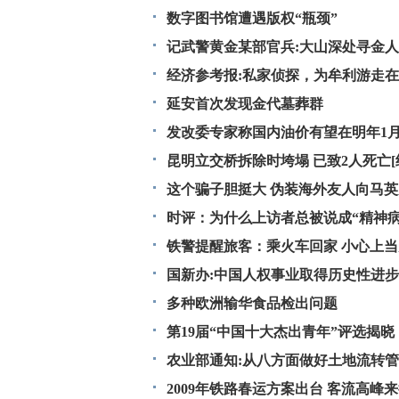
数字图书馆遭遇版权“瓶颈”
记武警黄金某部官兵:大山深处寻金人
经济参考报:私家侦探，为牟利游走
延安首次发现金代墓葬群
发改委专家称国内油价有望在明年1月
昆明立交桥拆除时垮塌 已致2人死亡[
这个骗子胆挺大 伪装海外友人向马
时评：为什么上访者总被说成“精神病
铁警提醒旅客：乘火车回家 小心上
国新办:中国人权事业取得历史性进步
多种欧洲输华食品检出问题
第19届“中国十大杰出青年”评选揭晓
农业部通知:从八方面做好土地流转
2009年铁路春运方案出台 客流高峰