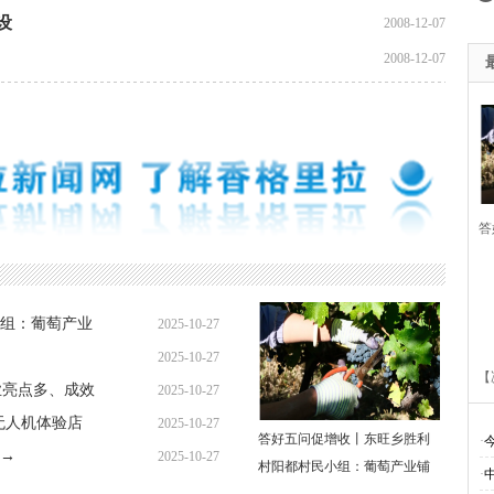
设
2008-12-07
2008-12-07
答
胜
组：葡萄产业
2025-10-27
萄
2025-10-27
【
业亮点多、成效
2025-10-27
无人机体验店
2025-10-27
答好五问促增收丨东旺乡胜利
·
→
2025-10-27
村阳都村民小组：葡萄产业铺
·
多