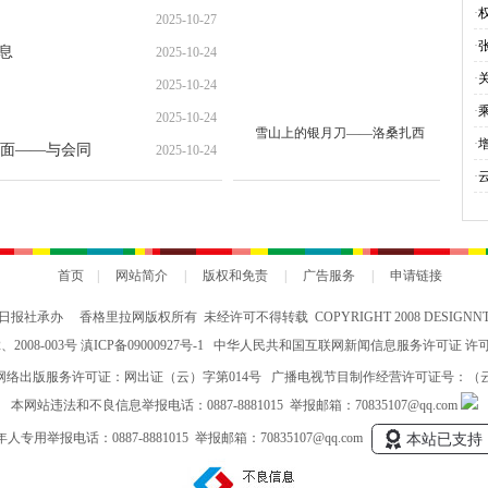
就“甜蜜”增收路
·
2025-10-27
·
息
2025-10-24
·
2025-10-24
·
2025-10-24
雪山上的银月刀——洛桑扎西
与
·
面——与会同
2025-10-24
会
·
究