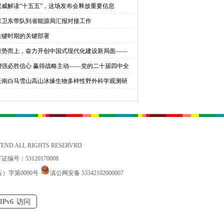
权威解读“十五五”，这场发布会释放重要信息
育桃李
张卫东带队到省能源局汇报对接工作
关键时期的关键部署
乘势而上，奋力开创中国式现代化建设新局面——
会同志谈贯彻落实党的二十届四中全会精神
增强必胜信心 赢得战略主动——党的二十届四中全
锚定中国式现代化发展新目标
云南白马雪山高山冰缘生物多样性野外科学观测研
站国家标准宣贯公益活动在香格里拉举办