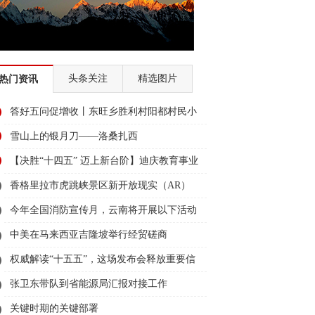
头条关注
精选图片
热门资讯
答好五问促增收丨东旺乡胜利村阳都村民小
组：葡萄产业铺就“甜蜜”增收路
雪山上的银月刀——洛桑扎西
【决胜“十四五” 迈上新台阶】迪庆教育事业
亮点多、成效显——培根铸魂育桃李
香格里拉市虎跳峡景区新开放现实（AR）
无人机体验店
今年全国消防宣传月，云南将开展以下活动
→
中美在马来西亚吉隆坡举行经贸磋商
权威解读“十五五”，这场发布会释放重要信
息
张卫东带队到省能源局汇报对接工作
关键时期的关键部署