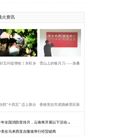
最火资讯
好五问促增收丨东旺乡
雪山上的银月刀——洛桑
利村阳都村民小组：葡
扎西
产业铺就“甜蜜”增收路
决胜“十四五” 迈上新台
香格里拉市虎跳峡景区新
阶】迪庆教育事业亮点
开放现实（AR）无人机体
今年全国消防宣传月，云南将开展以下活动→
中美在马来西亚吉隆坡举行经贸磋商
、成效显——培根铸魂
验店