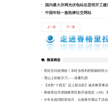
国内最大并网光伏电站在昆明开工建
中国年轻一族热捧社交网站
上一页
下一页
频道精选
答好五问促增收丨东旺乡胜利村阳都村民小
铺就“甜蜜”增收路
雪山上的银月刀——洛桑扎西
【决胜“十四五” 迈上新台阶】迪庆教育事
显——培根铸魂育桃李
香格里拉市虎跳峡景区新开放现实（AR）
今年全国消防宣传月，云南将开展以下活动