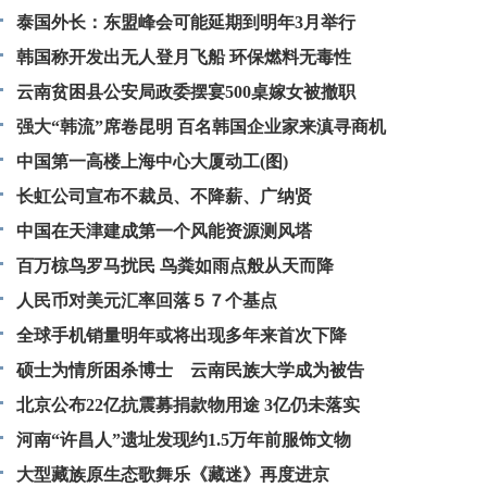
泰国外长：东盟峰会可能延期到明年3月举行
韩国称开发出无人登月飞船 环保燃料无毒性
云南贫困县公安局政委摆宴500桌嫁女被撤职
强大“韩流”席卷昆明 百名韩国企业家来滇寻商机
中国第一高楼上海中心大厦动工(图)
长虹公司宣布不裁员、不降薪、广纳贤
中国在天津建成第一个风能资源测风塔
百万椋鸟罗马扰民 鸟粪如雨点般从天而降
人民币对美元汇率回落５７个基点
全球手机销量明年或将出现多年来首次下降
硕士为情所困杀博士 云南民族大学成为被告
北京公布22亿抗震募捐款物用途 3亿仍未落实
河南“许昌人”遗址发现约1.5万年前服饰文物
大型藏族原生态歌舞乐《藏迷》再度进京