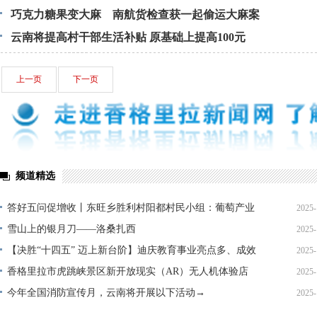
巧克力糖果变大麻 南航货检查获一起偷运大麻案
云南将提高村干部生活补贴 原基础上提高100元
上一页
下一页
频道精选
答好五问促增收丨东旺乡胜利村阳都村民小组：葡萄产业
2025-
铺就“甜蜜”增收路
雪山上的银月刀——洛桑扎西
2025-
【决胜“十四五” 迈上新台阶】迪庆教育事业亮点多、成效
2025-
显——培根铸魂育桃李
香格里拉市虎跳峡景区新开放现实（AR）无人机体验店
2025-
今年全国消防宣传月，云南将开展以下活动→
2025-