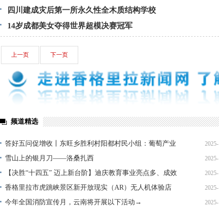
四川建成灾后第一所永久性全木质结构学校
14岁成都美女夺得世界超模决赛冠军
上一页
下一页
频道精选
答好五问促增收丨东旺乡胜利村阳都村民小组：葡萄产业
2025-
铺就“甜蜜”增收路
雪山上的银月刀——洛桑扎西
2025-
【决胜“十四五” 迈上新台阶】迪庆教育事业亮点多、成效
2025-
显——培根铸魂育桃李
香格里拉市虎跳峡景区新开放现实（AR）无人机体验店
2025-
今年全国消防宣传月，云南将开展以下活动→
2025-