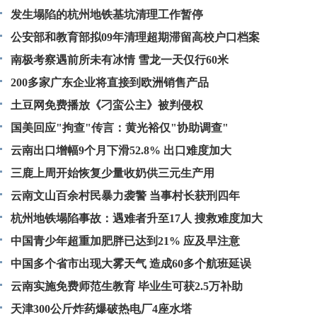
发生塌陷的杭州地铁基坑清理工作暂停
公安部和教育部拟09年清理超期滞留高校户口档案
南极考察遇前所未有冰情 雪龙一天仅行60米
200多家广东企业将直接到欧洲销售产品
土豆网免费播放《刁蛮公主》被判侵权
国美回应"拘查"传言：黄光裕仅"协助调查"
云南出口增幅9个月下滑52.8% 出口难度加大
三鹿上周开始恢复少量收奶供三元生产用
云南文山百余村民暴力袭警 当事村长获刑四年
杭州地铁塌陷事故：遇难者升至17人 搜救难度加大
中国青少年超重加肥胖已达到21% 应及早注意
中国多个省市出现大雾天气 造成60多个航班延误
云南实施免费师范生教育 毕业生可获2.5万补助
天津300公斤炸药爆破热电厂4座水塔