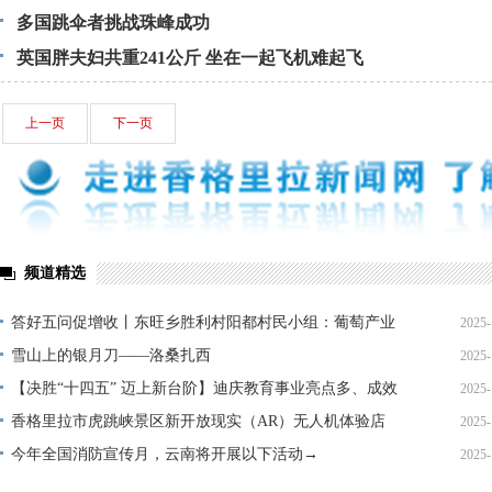
多国跳伞者挑战珠峰成功
英国胖夫妇共重241公斤 坐在一起飞机难起飞
上一页
下一页
频道精选
答好五问促增收丨东旺乡胜利村阳都村民小组：葡萄产业
2025-
铺就“甜蜜”增收路
雪山上的银月刀——洛桑扎西
2025-
【决胜“十四五” 迈上新台阶】迪庆教育事业亮点多、成效
2025-
显——培根铸魂育桃李
香格里拉市虎跳峡景区新开放现实（AR）无人机体验店
2025-
今年全国消防宣传月，云南将开展以下活动→
2025-