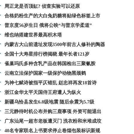
周正龙是否顶缸? 侦查实验可以还原
合格奶粉生产的大白兔奶糖将贴绿色标签上市
普京度56岁生日 俄将公映“与普京学柔道”
维也纳搭建世界最高积木塔
内蒙古大山前遗址发现3500年前古人修补的陶器
全国十大寿星排行榜揭晓 最年长者121岁
雀巢玛氏多种含乳产品在韩国检出三聚氰胺
云南立法保护国家一级保护动物黑颈鹤
为神七赋诗被指平仄错乱 赵忠祥再发18首诗
浙江金华太平天国侍王府遭人为纵火
新疆乌恰县发生6.8级地震 随后余震为5.7级
三元静待时机公布并购三鹿事项 外资可能退出
广东汕尾一超市老板遭灭门 洗衣粉和米堆成坟
40名专家联名上书要求停止卷烟包装标识新规