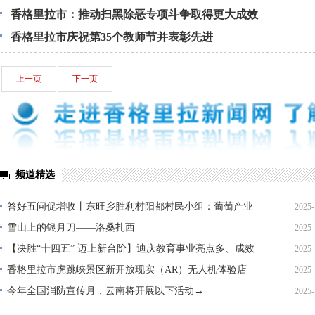
香格里拉市：推动扫黑除恶专项斗争取得更大成效
香格里拉市庆祝第35个教师节并表彰先进
上一页
下一页
频道精选
答好五问促增收丨东旺乡胜利村阳都村民小组：葡萄产业
2025-
铺就“甜蜜”增收路
雪山上的银月刀——洛桑扎西
2025-
【决胜“十四五” 迈上新台阶】迪庆教育事业亮点多、成效
2025-
显——培根铸魂育桃李
香格里拉市虎跳峡景区新开放现实（AR）无人机体验店
2025-
今年全国消防宣传月，云南将开展以下活动→
2025-