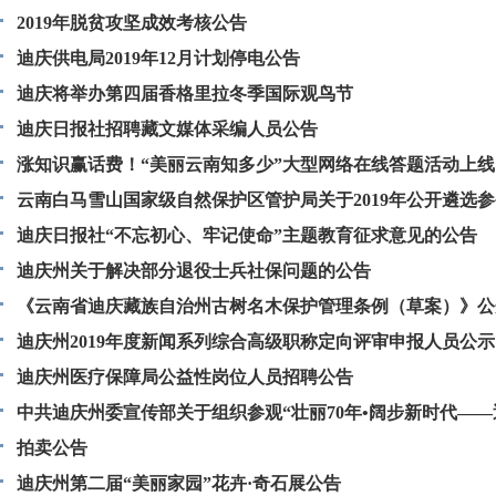
2019年脱贫攻坚成效考核公告
迪庆供电局2019年12月计划停电公告
迪庆将举办第四届香格里拉冬季国际观鸟节
迪庆日报社招聘藏文媒体采编人员公告
涨知识赢话费！“美丽云南知多少”大型网络在线答题活动上线
云南白马雪山国家级自然保护区管护局关于2019年公开遴选
员的公告
迪庆日报社“不忘初心、牢记使命”主题教育征求意见的公告
迪庆州关于解决部分退役士兵社保问题的公告
《云南省迪庆藏族自治州古树名木保护管理条例（草案）》公
见
迪庆州2019年度新闻系列综合高级职称定向评审申报人员公示
迪庆州医疗保障局公益性岗位人员招聘公告
中共迪庆州委宣传部关于组织参观“壮丽70年•阔步新时代—
祝中华人民共和国成立70周年书美影展”的通知
拍卖公告
迪庆州第二届“美丽家园”花卉·奇石展公告