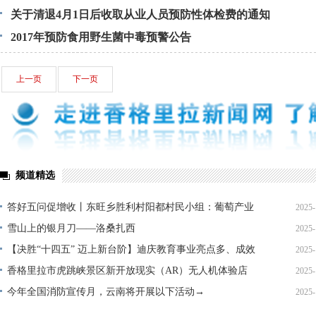
关于清退4月1日后收取从业人员预防性体检费的通知
2017年预防食用野生菌中毒预警公告
上一页
下一页
频道精选
答好五问促增收丨东旺乡胜利村阳都村民小组：葡萄产业
2025-
铺就“甜蜜”增收路
雪山上的银月刀——洛桑扎西
2025-
【决胜“十四五” 迈上新台阶】迪庆教育事业亮点多、成效
2025-
显——培根铸魂育桃李
香格里拉市虎跳峡景区新开放现实（AR）无人机体验店
2025-
今年全国消防宣传月，云南将开展以下活动→
2025-