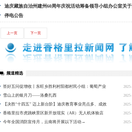
迪庆藏族自治州建州60周年庆祝活动筹备领导小组办公室关
建州60周年庆祝活动徽标的通知
停电公告
上一页
下一页
频道精选
答好五问促增收丨东旺乡胜利村阳都村民小组：葡萄产业
2025-
铺就“甜蜜”增收路
雪山上的银月刀——洛桑扎西
2025-
【决胜“十四五” 迈上新台阶】迪庆教育事业亮点多、成效
2025-
显——培根铸魂育桃李
香格里拉市虎跳峡景区新开放现实（AR）无人机体验店
2025-
今年全国消防宣传月，云南将开展以下活动→
2025-