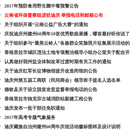
2017年预防食用野生菌中毒预警公告
云南省环保督察组进驻迪庆 举报电话和邮箱公布
关于组织开展“云南公益广告大赛”的通知
庆祝迪庆州建州60周年10首优秀歌曲展播，哪首最好听你说了
关于组织参与“最美云岭人”各族群众笑脸照片征集展示活动
香格里拉市城区违法土地专项整治领导小组办公室关于配合开
绘四邻指界有关事项的通知
认真做好我州盐业体制改革过渡时期有关工作的通知
关于迪庆红军长征博物馆提升改造闭馆的公告
迪庆州第五届工商联（民间商会）领导班子提名人选名单
德钦县关于设立脱贫攻坚监督举报电话的公告
香格里拉市独克宗古城消防站新建工程公告
迪庆发布一批干部任免职通知
2017年高考专题气象服务
迪庆藏族自治州建州60周年庆祝活动徽标图样及设计说明