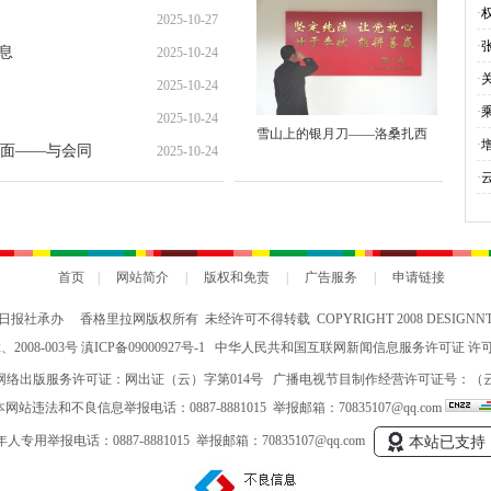
就“甜蜜”增收路
·
2025-10-27
·
息
2025-10-24
·
2025-10-24
·
2025-10-24
雪山上的银月刀——洛桑扎西
与
·
面——与会同
2025-10-24
会
·
究