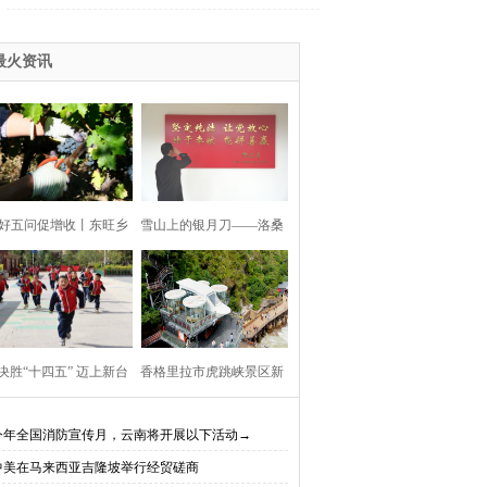
最火资讯
好五问促增收丨东旺乡
雪山上的银月刀——洛桑
利村阳都村民小组：葡
扎西
产业铺就“甜蜜”增收路
决胜“十四五” 迈上新台
香格里拉市虎跳峡景区新
阶】迪庆教育事业亮点
开放现实（AR）无人机体
今年全国消防宣传月，云南将开展以下活动→
中美在马来西亚吉隆坡举行经贸磋商
、成效显——培根铸魂
验店