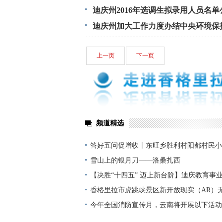
行的通告
迪庆州2016年选调生拟录用人员名单
迪庆州加大工作力度办结中央环境保
上一页
下一页
频道精选
答好五问促增收丨东旺乡胜利村阳都村民小
铺就“甜蜜”增收路
雪山上的银月刀——洛桑扎西
【决胜“十四五” 迈上新台阶】迪庆教育事
显——培根铸魂育桃李
香格里拉市虎跳峡景区新开放现实（AR）
今年全国消防宣传月，云南将开展以下活动