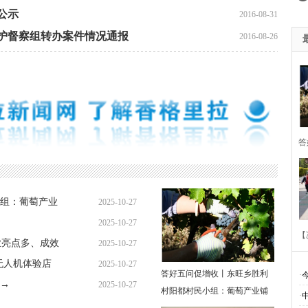
公示
2016-08-31
护督察组转办案件情况通报
2016-08-26
答
胜
组：葡萄产业
2025-10-27
萄
2025-10-27
【
业亮点多、成效
2025-10-27
无人机体验店
2025-10-27
答好五问促增收丨东旺乡胜利
·
→
2025-10-27
村阳都村民小组：葡萄产业铺
·
多