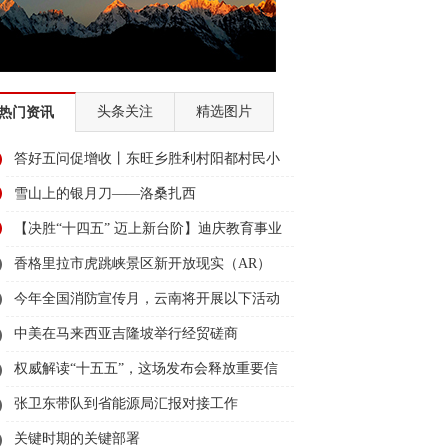
头条关注
精选图片
热门资讯
答好五问促增收丨东旺乡胜利村阳都村民小
组：葡萄产业铺就“甜蜜”增收路
雪山上的银月刀——洛桑扎西
【决胜“十四五” 迈上新台阶】迪庆教育事业
亮点多、成效显——培根铸魂育桃李
香格里拉市虎跳峡景区新开放现实（AR）
无人机体验店
今年全国消防宣传月，云南将开展以下活动
→
中美在马来西亚吉隆坡举行经贸磋商
权威解读“十五五”，这场发布会释放重要信
息
张卫东带队到省能源局汇报对接工作
关键时期的关键部署