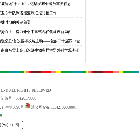
权威解读“十五五”，这场发布会释放重要信息
育桃李
张卫东带队到省能源局汇报对接工作
关键时期的关键部署
乘势而上，奋力开创中国式现代化建设新局面——
会同志谈贯彻落实党的二十届四中全会精神
增强必胜信心 赢得战略主动——党的二十届四中全
锚定中国式现代化发展新目标
云南白马雪山高山冰缘生物多样性野外科学观测研
站国家标准宣贯公益活动在香格里拉举办