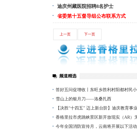
迪庆州藏医院招聘8名护士
省委第十五督导组公布联系方式
上一页
下一页
频道精选
答好五问促增收丨东旺乡胜利村阳都村民小
铺就“甜蜜”增收路
雪山上的银月刀——洛桑扎西
【决胜“十四五” 迈上新台阶】迪庆教育事
显——培根铸魂育桃李
香格里拉市虎跳峡景区新开放现实（AR）
今年全国消防宣传月，云南将开展以下活动