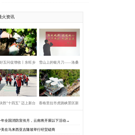
最火资讯
好五问促增收丨东旺乡
雪山上的银月刀——洛桑
利村阳都村民小组：葡
扎西
产业铺就“甜蜜”增收路
决胜“十四五” 迈上新台
香格里拉市虎跳峡景区新
阶】迪庆教育事业亮点
开放现实（AR）无人机体
今年全国消防宣传月，云南将开展以下活动→
中美在马来西亚吉隆坡举行经贸磋商
、成效显——培根铸魂
验店