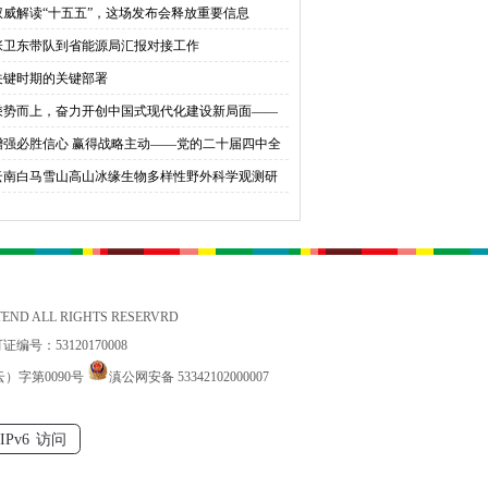
权威解读“十五五”，这场发布会释放重要信息
育桃李
张卫东带队到省能源局汇报对接工作
关键时期的关键部署
乘势而上，奋力开创中国式现代化建设新局面——
会同志谈贯彻落实党的二十届四中全会精神
增强必胜信心 赢得战略主动——党的二十届四中全
锚定中国式现代化发展新目标
云南白马雪山高山冰缘生物多样性野外科学观测研
站国家标准宣贯公益活动在香格里拉举办