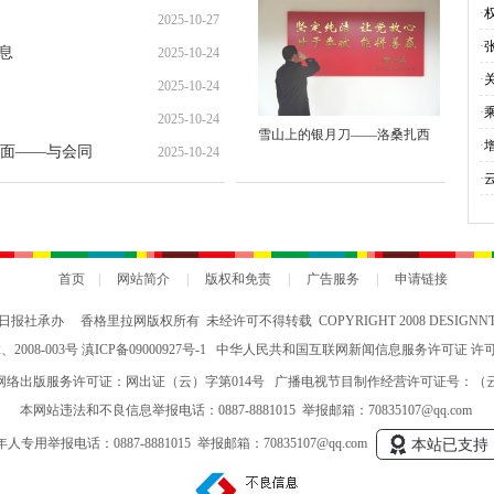
就“甜蜜”增收路
·
2025-10-27
·
息
2025-10-24
·
2025-10-24
·
2025-10-24
雪山上的银月刀——洛桑扎西
与
·
面——与会同
2025-10-24
会
·
究