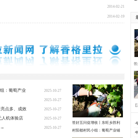
2014-02-21
2014-02-19
答
胜
组：葡萄产业
2025-10-27
萄
2025-10-27
【
业亮点多、成效
2025-10-27
无人机体验店
2025-10-27
答好五问促增收丨东旺乡胜利
·
→
2025-10-27
村阳都村民小组：葡萄产业铺
·
多