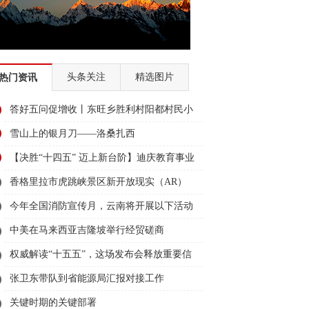
头条关注
精选图片
热门资讯
答好五问促增收丨东旺乡胜利村阳都村民小
组：葡萄产业铺就“甜蜜”增收路
雪山上的银月刀——洛桑扎西
【决胜“十四五” 迈上新台阶】迪庆教育事业
亮点多、成效显——培根铸魂育桃李
香格里拉市虎跳峡景区新开放现实（AR）
无人机体验店
今年全国消防宣传月，云南将开展以下活动
→
中美在马来西亚吉隆坡举行经贸磋商
权威解读“十五五”，这场发布会释放重要信
息
张卫东带队到省能源局汇报对接工作
关键时期的关键部署