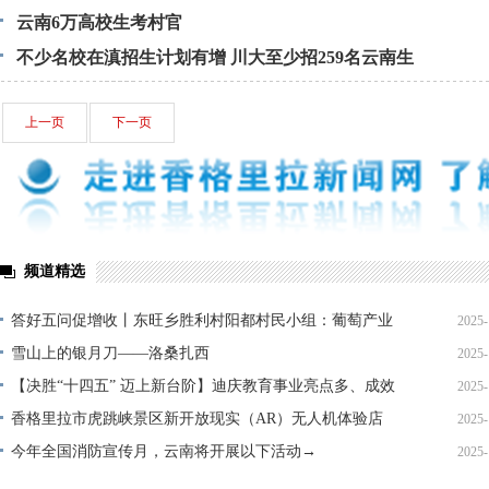
云南6万高校生考村官
不少名校在滇招生计划有增 川大至少招259名云南生
上一页
下一页
频道精选
答好五问促增收丨东旺乡胜利村阳都村民小组：葡萄产业
2025-
铺就“甜蜜”增收路
雪山上的银月刀——洛桑扎西
2025-
【决胜“十四五” 迈上新台阶】迪庆教育事业亮点多、成效
2025-
显——培根铸魂育桃李
香格里拉市虎跳峡景区新开放现实（AR）无人机体验店
2025-
今年全国消防宣传月，云南将开展以下活动→
2025-