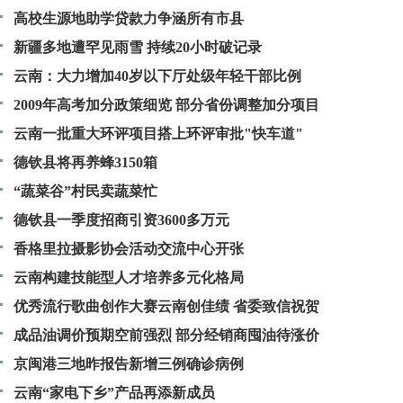
高校生源地助学贷款力争涵所有市县
新疆多地遭罕见雨雪 持续20小时破记录
云南：大力增加40岁以下厅处级年轻干部比例
2009年高考加分政策细览 部分省份调整加分项目
云南一批重大环评项目搭上环评审批"快车道"
德钦县将再养蜂3150箱
“蔬菜谷”村民卖蔬菜忙
德钦县一季度招商引资3600多万元
香格里拉摄影协会活动交流中心开张
云南构建技能型人才培养多元化格局
优秀流行歌曲创作大赛云南创佳绩 省委致信祝贺
成品油调价预期空前强烈 部分经销商囤油待涨价
京闽港三地昨报告新增三例确诊病例
云南“家电下乡”产品再添新成员