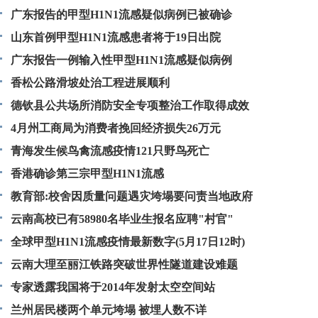
广东报告的甲型H1N1流感疑似病例已被确诊
山东首例甲型H1N1流感患者将于19日出院
广东报告一例输入性甲型H1N1流感疑似病例
香松公路滑坡处治工程进展顺利
德钦县公共场所消防安全专项整治工作取得成效
4月州工商局为消费者挽回经济损失26万元
青海发生候鸟禽流感疫情121只野鸟死亡
香港确诊第三宗甲型H1N1流感
教育部:校舍因质量问题遇灾垮塌要问责当地政府
云南高校已有58980名毕业生报名应聘"村官"
全球甲型H1N1流感疫情最新数字(5月17日12时)
云南大理至丽江铁路突破世界性隧道建设难题
专家透露我国将于2014年发射太空空间站
兰州居民楼两个单元垮塌 被埋人数不详