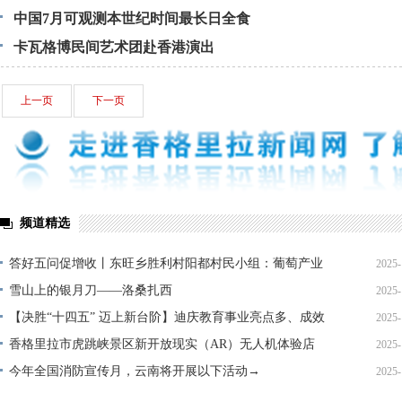
中国7月可观测本世纪时间最长日全食
卡瓦格博民间艺术团赴香港演出
上一页
下一页
频道精选
答好五问促增收丨东旺乡胜利村阳都村民小组：葡萄产业
2025-
铺就“甜蜜”增收路
雪山上的银月刀——洛桑扎西
2025-
【决胜“十四五” 迈上新台阶】迪庆教育事业亮点多、成效
2025-
显——培根铸魂育桃李
香格里拉市虎跳峡景区新开放现实（AR）无人机体验店
2025-
今年全国消防宣传月，云南将开展以下活动→
2025-