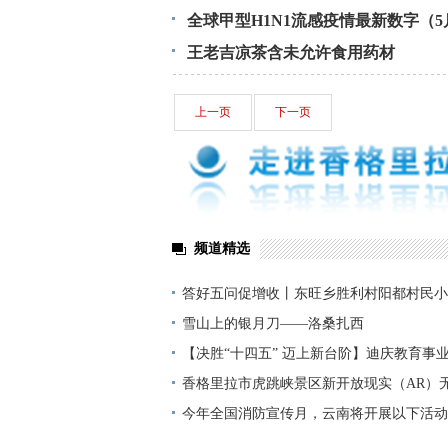
全球甲型H1N1流感疫情最新数字（5
王老吉凉茶含未允许食用药材
上一页
下一页
频道精选
答好五问促增收丨东旺乡胜利村阳都村民小
铺就“甜蜜”增收路
雪山上的银月刀——洛桑扎西
【决胜“十四五” 迈上新台阶】迪庆教育事
显——培根铸魂育桃李
香格里拉市虎跳峡景区新开放现实（AR）
今年全国消防宣传月，云南将开展以下活动