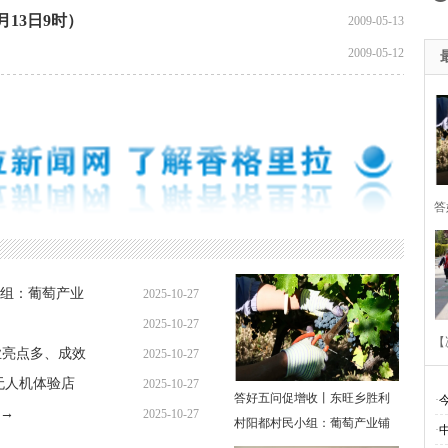
月13日9时）
2009-05-13
2009-05-12
答
胜
组：葡萄产业
2025-10-27
萄
2025-10-27
【
业亮点多、成效
2025-10-27
无人机体验店
2025-10-27
答好五问促增收丨东旺乡胜利
·
→
2025-10-27
村阳都村民小组：葡萄产业铺
·
多