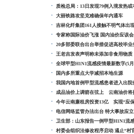
质检总局：13日发现79例入境发热
大丽铁路攻坚克难确保年内通车
吉林化纤集团161人接触不明气体出
专家称国际油价飞涨 国内油价应该
20多部委联合出台举措促进高校毕业
王老吉发表声明称未添加非食用物质
全球甲型H1N1流感疫情最新数字(5月1
国内多所重点大学减招本地生源
我国内地首例甲型流感患者进入出院
成品油价上调箭在弦上 云南油价将
今年云南廉租房投资13亿 实现“应保
电信网络监管办法出台 特大事故应
卫生部：山东报告一例甲型H1N1流
村委会组织法修改程序启动 遏止“村