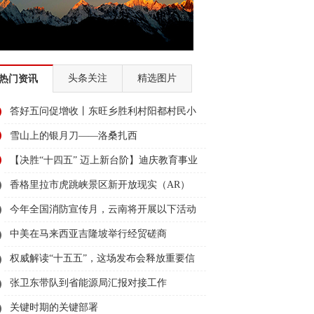
头条关注
精选图片
热门资讯
答好五问促增收丨东旺乡胜利村阳都村民小
组：葡萄产业铺就“甜蜜”增收路
雪山上的银月刀——洛桑扎西
【决胜“十四五” 迈上新台阶】迪庆教育事业
亮点多、成效显——培根铸魂育桃李
香格里拉市虎跳峡景区新开放现实（AR）
无人机体验店
今年全国消防宣传月，云南将开展以下活动
→
中美在马来西亚吉隆坡举行经贸磋商
权威解读“十五五”，这场发布会释放重要信
息
张卫东带队到省能源局汇报对接工作
关键时期的关键部署