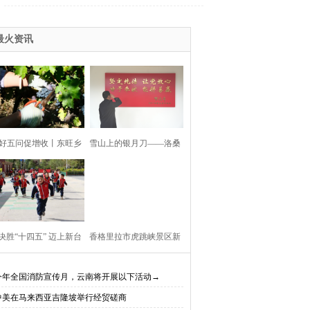
最火资讯
好五问促增收丨东旺乡
雪山上的银月刀——洛桑
利村阳都村民小组：葡
扎西
产业铺就“甜蜜”增收路
决胜“十四五” 迈上新台
香格里拉市虎跳峡景区新
阶】迪庆教育事业亮点
开放现实（AR）无人机体
今年全国消防宣传月，云南将开展以下活动→
中美在马来西亚吉隆坡举行经贸磋商
、成效显——培根铸魂
验店