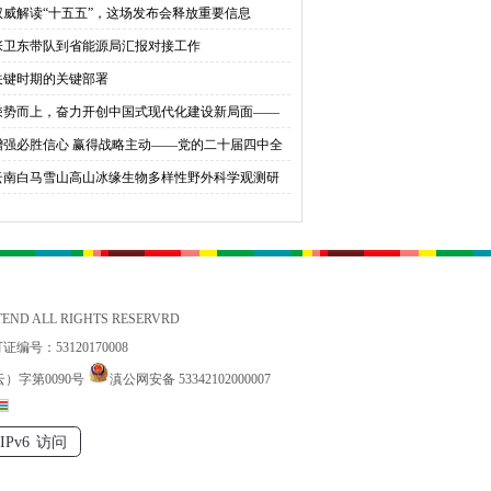
权威解读“十五五”，这场发布会释放重要信息
育桃李
张卫东带队到省能源局汇报对接工作
关键时期的关键部署
乘势而上，奋力开创中国式现代化建设新局面——
会同志谈贯彻落实党的二十届四中全会精神
增强必胜信心 赢得战略主动——党的二十届四中全
锚定中国式现代化发展新目标
云南白马雪山高山冰缘生物多样性野外科学观测研
站国家标准宣贯公益活动在香格里拉举办