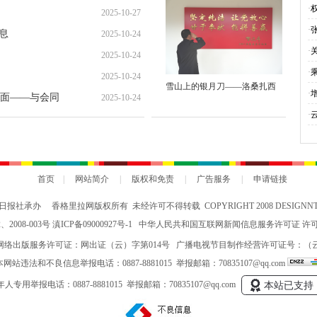
就“甜蜜”增收路
·
2025-10-27
·
息
2025-10-24
·
2025-10-24
·
2025-10-24
雪山上的银月刀——洛桑扎西
与
·
面——与会同
2025-10-24
会
·
究