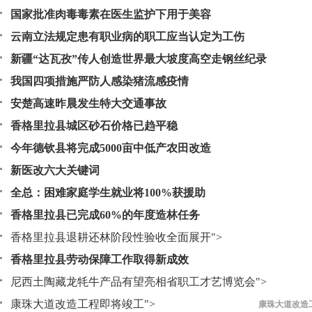
国家批准肉毒毒素在医生监护下用于美容
云南立法规定患有职业病的职工应当认定为工伤
新疆“达瓦孜”传人创造世界最大坡度高空走钢丝纪录
我国四项措施严防人感染猪流感疫情
安楚高速昨晨发生特大交通事故
香格里拉县城区砂石价格已趋平稳
今年德钦县将完成5000亩中低产农田改造
新医改六大关键词
全总：困难家庭学生就业将100%获援助
香格里拉县已完成60%的年度造林任务
香格里拉县退耕还林阶段性验收全面展开">
香格里拉县劳动保障工作取得新成效
香格里拉县退耕还林阶段性
尼西土陶藏龙牦牛产品有望亮相省职工才艺博览会">
康珠大道改造工程即将竣工">
尼西土陶藏龙牦牛产品有望亮相省职
康珠大道改造