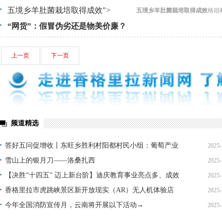
五境乡羊肚菌栽培取得成效
">
五境乡羊肚菌栽培取得成效
格咱
“网货”：假冒伪劣还是物美价廉？
格咱
上一页
下一页
频道精选
答好五问促增收丨东旺乡胜利村阳都村民小组：葡萄产业
2025-
铺就“甜蜜”增收路
雪山上的银月刀——洛桑扎西
2025-
【决胜“十四五” 迈上新台阶】迪庆教育事业亮点多、成效
2025-
显——培根铸魂育桃李
香格里拉市虎跳峡景区新开放现实（AR）无人机体验店
2025-
今年全国消防宣传月，云南将开展以下活动→
2025-