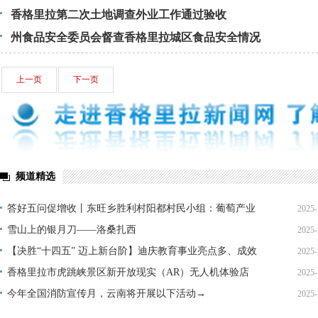
香格里拉第二次土地调查外业工作通过验收
州食品安全委员会督查香格里拉城区食品安全情况
上一页
下一页
频道精选
答好五问促增收丨东旺乡胜利村阳都村民小组：葡萄产业
2025-
铺就“甜蜜”增收路
雪山上的银月刀——洛桑扎西
2025-
【决胜“十四五” 迈上新台阶】迪庆教育事业亮点多、成效
2025-
显——培根铸魂育桃李
香格里拉市虎跳峡景区新开放现实（AR）无人机体验店
2025-
今年全国消防宣传月，云南将开展以下活动→
2025-