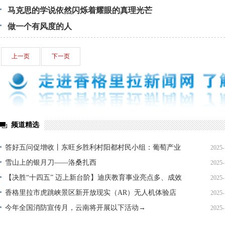
马克思的学说依然闪烁着耀眼的真理光芒
做一个有风度的人
上一页
下一页
频道精选
答好五问促增收丨东旺乡胜利村阳都村民小组：葡萄产业
2025-
铺就“甜蜜”增收路
雪山上的银月刀——洛桑扎西
2025-
【决胜“十四五” 迈上新台阶】迪庆教育事业亮点多、成效
2025-
显——培根铸魂育桃李
香格里拉市虎跳峡景区新开放现实（AR）无人机体验店
2025-
今年全国消防宣传月，云南将开展以下活动→
2025-