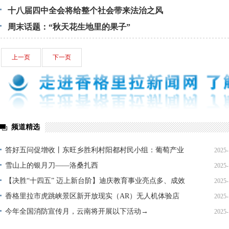
十八届四中全会将给整个社会带来法治之风
周末话题：“秋天花生地里的果子”
上一页
下一页
频道精选
答好五问促增收丨东旺乡胜利村阳都村民小组：葡萄产业
2025-
铺就“甜蜜”增收路
雪山上的银月刀——洛桑扎西
2025-
【决胜“十四五” 迈上新台阶】迪庆教育事业亮点多、成效
2025-
显——培根铸魂育桃李
香格里拉市虎跳峡景区新开放现实（AR）无人机体验店
2025-
今年全国消防宣传月，云南将开展以下活动→
2025-