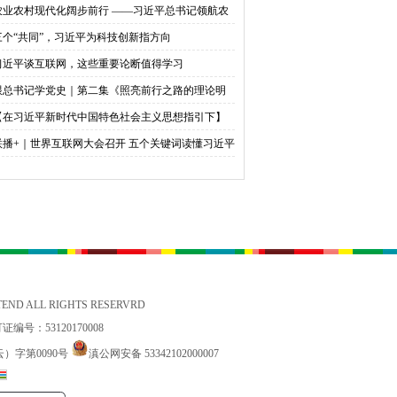
农业农村现代化阔步前行 ——习近平总书记领航农
农村高质量发展（之三）
三个“共同”，习近平为科技创新指方向
习近平谈互联网，这些重要论断值得学习
跟总书记学党史｜第二集《照亮前行之路的理论明
》
【在习近平新时代中国特色社会主义思想指引下】
天下英才 共筑中华民族伟大复兴中国梦
联播+｜世界互联网大会召开 五个关键词读懂习近平
贺信