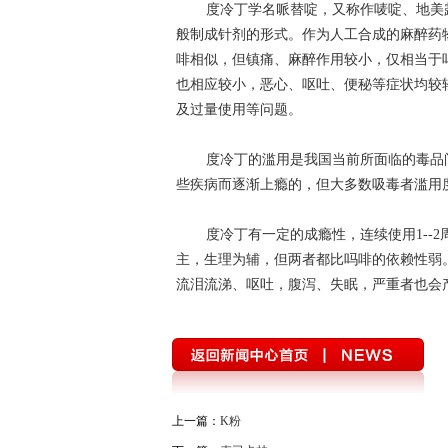
度冷丁学名哌替啶，又称作唛啶、地美
般制成针剂的形式。作为人工合成的麻醉药
啡相似，但镇痛、麻醉作用较小，仅相当于吗啡
也相应较小，恶心、呕吐、便秘等症状均较
及过量使用等问题。
度冷丁的滥用是我国当前所面临的毒品
些疾病而逐渐上瘾的，但大多数吸毒者滥用
度冷丁有一定的成瘾性，连续使用1--
主，生理为辅，但两者都比吗啡的依赖性弱
流泪流涕、呕吐，腹泻、失眠，严重者也会
上一篇：
K粉