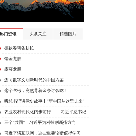
头条关注
精选图片
热门资讯
德钦春耕备耕忙
锡金龙胆
露萼龙胆
迈向数字文明新时代的中国方案
这个乞丐，竟然背着金条讨饭吃！
听总书记讲党史故事丨“新中国从这里走来”
农业农村现代化阔步前行 ——习近平总书记
领航农业农村高质量发展（之三）
三个“共同”，习近平为科技创新指方向
习近平谈互联网，这些重要论断值得学习