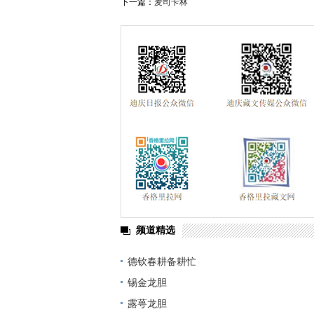
下一篇：
麦司卡林
频道精选
德钦春耕备耕忙
锡金龙胆
露萼龙胆