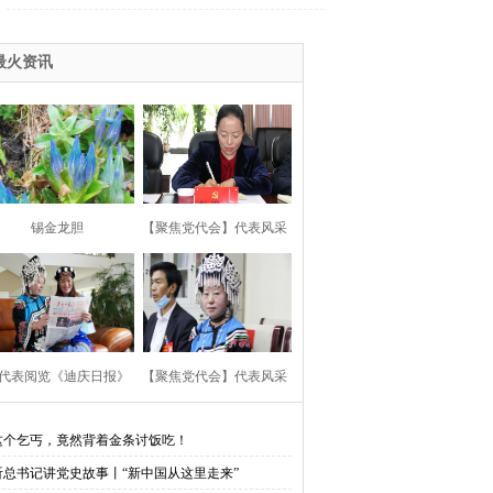
最火资讯
锡金龙胆
【聚焦党代会】代表风采
代表阅览《迪庆日报》
【聚焦党代会】代表风采
这个乞丐，竟然背着金条讨饭吃！
听总书记讲党史故事丨“新中国从这里走来”