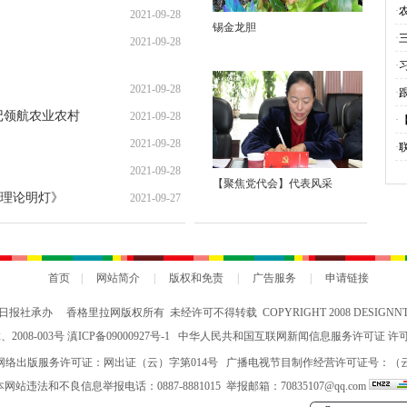
·
2021-09-28
锡金龙胆
业
·
2021-09-28
·
2021-09-28
·
记领航农业农村
2021-09-28
灯
·
2021-09-28
聚
·
2021-09-28
的
【聚焦党代会】代表风采
理论明灯》
2021-09-27