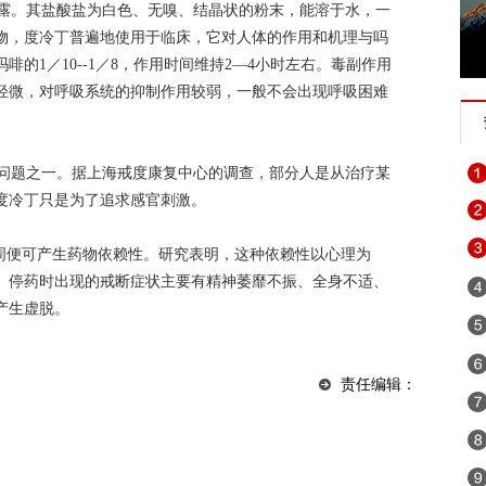
露。其盐酸盐为白色、无嗅、结晶状的粉末，能溶于水，一
物，度冷丁普遍地使用于临床，它对人体的作用和机理与吗
的1／10--1／8，作用时间维持2—4小时左右。毒副作用
轻微，对呼吸系统的抑制作用较弱，一般不会出现呼吸困难
问题之一。据上海戒度康复中心的调查，部分人是从治疗某
度冷丁只是为了追求感官刺激。
2周便可产生药物依赖性。研究表明，这种依赖性以心理为
。停药时出现的戒断症状主要有精神萎靡不振、全身不适、
产生虚脱。
责任编辑：