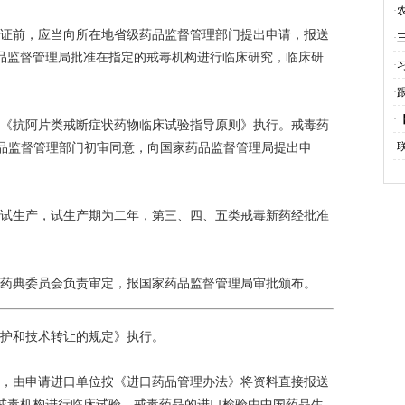
·
验证前，应当向所在地省级药品监督管理部门提出申请，报送
业
·
品监督管理局批准在指定的戒毒机构进行临床研究，临床研
·
·
灯
·
按《抗阿片类戒断症状药物临床试验指导原则》执行。戒毒药
聚
·
药品监督管理部门初审同意，向国家药品监督管理局提出申
。
的
为试生产，试生产期为二年，第三、四、五类戒毒新药经批准
家药典委员会负责审定，报国家药品监督管理局审批颁布。
保护和技术转让的规定》执行。
外，由申请进口单位按《进口药品管理办法》将资料直接报送
戒毒机构进行临床试验。戒毒药品的进口检验由中国药品生