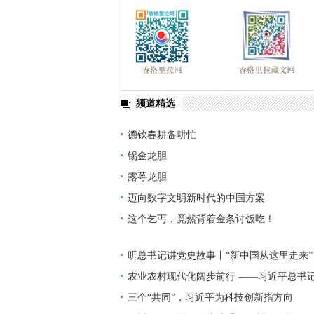
频道精选
德钦春耕备耕忙
锡金龙胆
露萼龙胆
迈向数字文明新时代的中国方案
这个乞丐，竟然背着金条讨饭吃！
听总书记讲党史故事丨“新中国从这里走来”
农业农村现代化阔步前行 ——习近平总书
高质量发展（之三）
三个“共同”，习近平为科技创新指方向