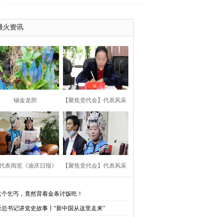
最火资讯
锡金龙胆
【聚焦党代会】代表风采
代表阅览《迪庆日报》
【聚焦党代会】代表风采
这个乞丐，竟然背着金条讨饭吃！
听总书记讲党史故事丨“新中国从这里走来”