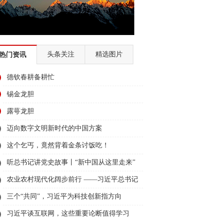
头条关注
精选图片
热门资讯
德钦春耕备耕忙
锡金龙胆
露萼龙胆
迈向数字文明新时代的中国方案
这个乞丐，竟然背着金条讨饭吃！
听总书记讲党史故事丨“新中国从这里走来”
农业农村现代化阔步前行 ——习近平总书记
领航农业农村高质量发展（之三）
三个“共同”，习近平为科技创新指方向
习近平谈互联网，这些重要论断值得学习