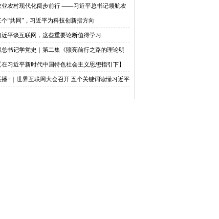
农业农村现代化阔步前行 ——习近平总书记领航农
农村高质量发展（之三）
三个“共同”，习近平为科技创新指方向
习近平谈互联网，这些重要论断值得学习
跟总书记学党史｜第二集《照亮前行之路的理论明
》
【在习近平新时代中国特色社会主义思想指引下】
天下英才 共筑中华民族伟大复兴中国梦
联播+｜世界互联网大会召开 五个关键词读懂习近平
贺信