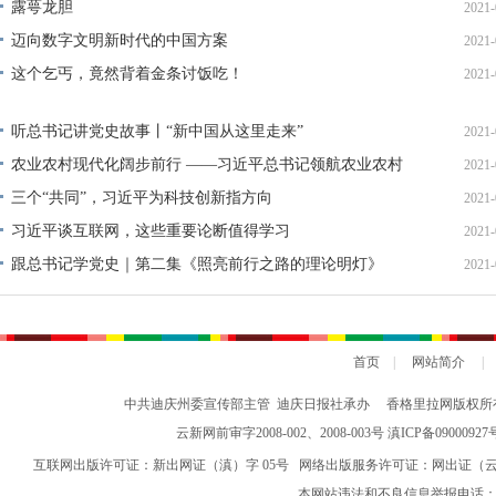
露萼龙胆
2021-
迈向数字文明新时代的中国方案
2021-
这个乞丐，竟然背着金条讨饭吃！
2021-
听总书记讲党史故事丨“新中国从这里走来”
2021-
农业农村现代化阔步前行 ——习近平总书记领航农业农村
2021-
高质量发展（之三）
三个“共同”，习近平为科技创新指方向
2021-
习近平谈互联网，这些重要论断值得学习
2021-
跟总书记学党史｜第二集《照亮前行之路的理论明灯》
2021-