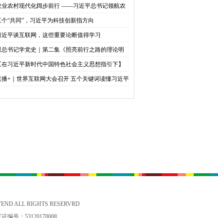
农业农村现代化阔步前行 ——习近平总书记领航农
农村高质量发展（之三）
三个“共同”，习近平为科技创新指方向
习近平谈互联网，这些重要论断值得学习
跟总书记学党史｜第二集《照亮前行之路的理论明
》
【在习近平新时代中国特色社会主义思想指引下】
天下英才 共筑中华民族伟大复兴中国梦
联播+｜世界互联网大会召开 五个关键词读懂习近平
贺信