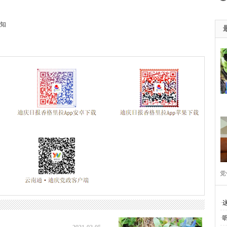
知
党
·
·