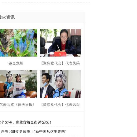
最火资讯
锡金龙胆
【聚焦党代会】代表风采
代表阅览《迪庆日报》
【聚焦党代会】代表风采
这个乞丐，竟然背着金条讨饭吃！
听总书记讲党史故事丨“新中国从这里走来”