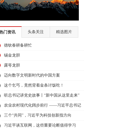
头条关注
精选图片
热门资讯
德钦春耕备耕忙
锡金龙胆
露萼龙胆
迈向数字文明新时代的中国方案
这个乞丐，竟然背着金条讨饭吃！
听总书记讲党史故事丨“新中国从这里走来”
农业农村现代化阔步前行 ——习近平总书记
领航农业农村高质量发展（之三）
三个“共同”，习近平为科技创新指方向
习近平谈互联网，这些重要论断值得学习