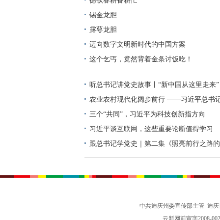
德钦春耕备耕忙
锡金龙胆
露萼龙胆
迈向数字文明新时代的中国方案
这个乞丐，竟然背着金条讨饭吃！
听总书记讲党史故事丨“新中国从这里走来”
农业农村现代化阔步前行 ——习近平总书
高质量发展（之三）
三个“共同”，习近平为科技创新指方向
习近平谈互联网，这些重要论断值得学习
跟总书记学党史｜第二集《照亮前行之路的