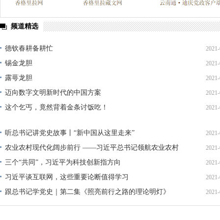
频道精选
德钦春耕备耕忙
2021-
锡金龙胆
2021-
露萼龙胆
2021-
迈向数字文明新时代的中国方案
2021-
这个乞丐，竟然背着金条讨饭吃！
2021-
听总书记讲党史故事丨“新中国从这里走来”
2021-
农业农村现代化阔步前行 ——习近平总书记领航农业农村
2021-
高质量发展（之三）
三个“共同”，习近平为科技创新指方向
2021-
习近平谈互联网，这些重要论断值得学习
2021-
跟总书记学党史｜第二集《照亮前行之路的理论明灯》
2021-