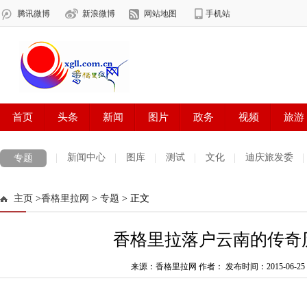
新闻中心
图库
测试
文化
迪庆旅发委
专题
网络视频
百姓感受
普达措国家公园
维西维登乡频道
维
主页
>
香格里拉网
>
专题
> 正文
迪庆文艺
周边地区
生活资讯
健康生活
专题
魅力古
香格里拉落户云南的传奇
迪庆手机报
摄影世界
电子商务
迪庆妇女网
来源：香格里拉网 作者：
发布时间：2015-06-25 0