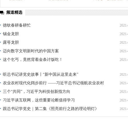
理论学习
这三年
全面开展法治宣传教育 夯实依法治州工作基础
频道精选
迪庆首届手机图片微视频大赛
西藏成立50周年
纪念抗战胜利70
德钦春耕备耕忙
2021-
禁毒宣传
三严三实 忠诚干净担当
迪庆州七届八次全会精神
锡金龙胆
2021-
三县一区
云南强基惠农
烟草
2014民运会
2014赛马节
露萼龙胆
2021-
党风廉政
独克宗古城火灾
十八届三中全会
迪祖言
香格
迈向数字文明新时代的中国方案
2021-
这个乞丐，竟然背着金条讨饭吃！
2021-
厉行节约 俭约云南主题教育宣传
喜迎十八大
四群教育活动专题
学习贯彻七一重要讲话精神
州第七次党代会
两会专题
奥运
听总书记讲党史故事丨“新中国从这里走来”
2021-
农业农村现代化阔步前行 ——习近平总书记领航农业农村
2021-
2018年国家网络安全宣传周
首届中国国际进口博览会
2020网络
高质量发展（之三）
三个“共同”，习近平为科技创新指方向
2021-
习近平新时代中国特色社会主义思想
贯彻落实习近平考察云南讲话
习近平谈互联网，这些重要论断值得学习
2021-
春节期间侵犯假冒行为专项整治
网络中国节·春节
全国·两会
跟总书记学党史｜第二集《照亮前行之路的理论明灯》
2021-