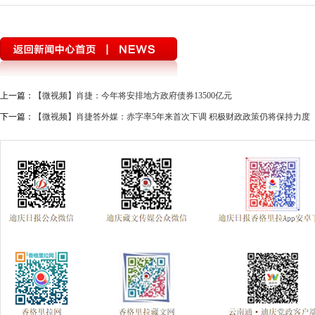
学习贯彻党的十九届四中全会精神
“不忘初心 牢记使命”主题教育
纪念西藏民主改革60周年
开展扫黑除恶 建设善美云南
追梦火焰
“庆祝中华人民共和国成立70周年”优秀歌曲
坚持扫黄打非
201
上一篇：
【微视频】肖捷：今年将安排地方政府债券13500亿元
坚决打赢脱贫攻坚战
绿水青山就是金山银山
壮阔东方潮 奋进新
下一篇：
【微视频】肖捷答外媒：赤字率5年来首次下调 积极财政政策仍将保持力度
美丽中国长江行——共舞长江经济带·生态篇
纪念马克思诞辰200周年
新春走基层
跨越发展、争创一流；比学赶超、奋勇争先
2018
学习贯彻党的十九大精神
党的十九大
不忘初心继续前进
迪
环境保护督察“回头看”整改专栏
习近平：绿水青山就是金山银山
中国共产党云南省第十次代表大会
“聚焦中央经济工作会议”“治国理
迪庆州第八次党代会
精准扶贫
中国共产党成立95周年
森林
媒体眼中的斯那定珠
“两学一做”与党章党规“进党校、进课堂、进媒体