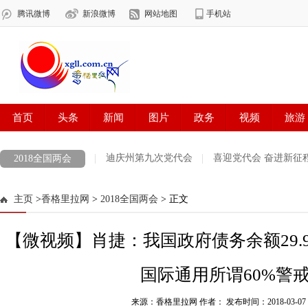
迪庆州第九次党代会
喜迎党代会 奋进新征
2018全国两会
COP 15 共建地球生命共同体 打造生灵的和谐家园
雪域欢歌70载·西
主页
>
香格里拉网
>
2018全国两会
> 正文
最美新时代革命军人
防火安全
中央生态环境保护督察
欢聚
【微视频】肖捷：我国政府债务余额29.
涉历史虚无主义有害信息举报专区
党徽闪耀在迪庆高原
第二届“
迪庆州生物多样性图片展示
创建生态文明示范州
展望十四五开
国际通用所谓60%警
代表委员履职故事
“致敬抗疫‘无名英雄’”
决战决胜脱贫攻坚每日
来源：香格里拉网 作者：
发布时间：2018-03-07 1