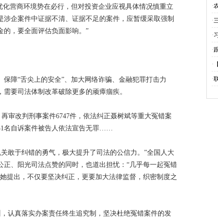
·
、优化营商环境势在必行，但对投资企业应视具体情况慎重立
是涉企案件中证据不清、证据不足的案件，应暂缓采取强制
业
·
金的，要全面评估负面影响。”
·
·
灯
·
聚
·
、保障“舌尖上的安全”、加大网络诈骗、金融犯罪打击力
，需要司法体制改革破除更多的顽瘴痼疾。
的
再审改判刑事案件6747件，依法纠正聂树斌等重大冤错案
1931名自诉案件被告人依法宣告无罪……
机关敢于纠错的勇气，极大提升了司法的公信力。”全国人大
公正、阳光司法点赞的同时，也道出担忧：“几乎每一起冤错
”她提出，不仅要坚决纠正，更要加大法律监督，织密制度之
训，认真落实办案责任终生追究制，坚决杜绝冤错案件的发