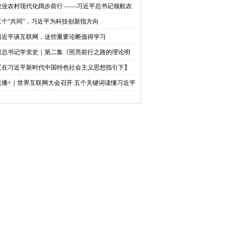
农业农村现代化阔步前行 ——习近平总书记领航农
农村高质量发展（之三）
三个“共同”，习近平为科技创新指方向
习近平谈互联网，这些重要论断值得学习
跟总书记学党史｜第二集《照亮前行之路的理论明
》
【在习近平新时代中国特色社会主义思想指引下】
天下英才 共筑中华民族伟大复兴中国梦
联播+｜世界互联网大会召开 五个关键词读懂习近平
贺信