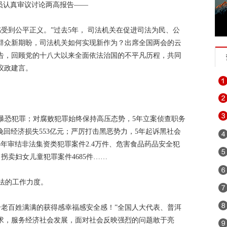
员认真审议讨论两高报告——
忘初心 牢记使命”主题教育
2018年“世界艾滋病日”宣传活动
第四次
受到公平正义。”过去5年， 司法机关在促进司法为民、公
 建设善美云南
追梦火焰蓝
诚信建设万里行
习近平外交思想
群众新期盼，司法机关如何实现新作为？出席全国两会的云
坚持扫黄打非
2019年网络诚信宣传
迪庆“扶贫攻坚”手机摄影
告，回顾党的十八大以来全面依法治国的不平凡历程，共同
议政建言。
银山
壮阔东方潮 奋进新时代
崇尚英雄 精忠报国——我们家的报
纪念马克思诞辰200周年
2018年千名干部下基层促脱贫保稳定
赶超、奋勇争先
2018迪庆两会
迪庆高原党旗红
反邪教宣传教
01”等暴恐犯罪；对腐败犯罪始终保持高压态势，5年立案侦查职务
国家挽回经济损失553亿元；严厉打击黑恶势力，5年起诉黑社会
不忘初心继续前进
迪庆藏族自治州成立60周年
拥护核心 心向
5年审结非法集资类犯罪案件2.4万件、危害食品药品安全犯
：绿水青山就是金山银山
喜迎十九大 砥砺奋进的五年
网络安全法
、拐卖妇女儿童犯罪案件4685件……
焦中央经济工作会议”“治国理政进行时”
维西县移民局
学习贯彻党
法的工作力度。
共产党成立95周年
森林防火人人有责 严禁一切野外用火
“挂包帮
给老百姓满满的获得感幸福感安全感！”全国人大代表、普洱
党规“进党校、进课堂、进媒体”
迪庆最美人物发布厅
魅力乡镇
求，服务经济社会发展，面对社会反映强烈的问题敢于亮