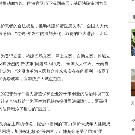
过推动80%以上的法官队伍下沉到基层，基层法院审判力量
教育 夯实依法治州工作基础
廉洁自律准则
学习贯彻落实十八届
0周年
纪念抗战胜利70周年
十三五规划建言献策
悦读改变人
维护患者的合法权益，推动构建和谐医患关系”。全国人大代
庆州七届八次全会精神
迪庆州旅游局
2015迪庆两会
中国梦
有感触：“过去5年发生的深刻变化、取得的巨大进步，让我
014民运会
2014赛马节
州级道德模范候选人名单
2014迪庆两
中全会
迪祖言
香格里拉网站历程
28地震
楠赛林卡
2
案为登记立案，构建当场立案、网上立案、自助立案、跨域立
映强烈的‘告状难’问题成为历史。”全国人大代表、云南省
八大
四群教育活动专题
2012迪庆两会
创先争优专栏
学
光认为，“这项改革为人民群众带来实实在在的福利，拓宽了
代会
两会专题
奥运专栏
改革开放30年
解放思想
汶
了诉讼成本，应加快扩大试点范围。
际进口博览会
2020网络安全周
新时代新迪庆新征程
首届“彩
的犯罪分子”“着力营造保护企业家干事创业的法治环境”“在
彻落实习近平考察云南讲话精神
香格里拉飞羽天堂
2021年迪庆两
拆迁者合法权益”“为医生救死扶伤提供司法保障”……两高报
党
法律增添了暖心的“温度”。
国节·春节
全国·两会
好网民看两会
网络中国节清明
社会
·
政协副主席杨艳说，报告中提到的“有力保护未成年人健康成
·
活困境，加强权利救济”等内容，让她充分感受了司法“柔