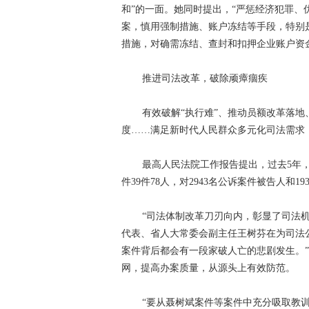
和”的一面。她同时提出，“严惩经济犯罪
案，慎用强制措施、账户冻结等手段，特别
措施，对确需冻结、查封和扣押企业账户资
推进司法改革，破除顽瘴痼疾
有效破解“执行难”、推动员额改革落地
度……满足新时代人民群众多元化司法需求
最高人民法院工作报告提出，过去5年，
件39件78人，对2943名公诉案件被告人和
“司法体制改革刀刃向内，彰显了司法
代表、省人大常委会副主任王树芬在为司法
案件背后都会有一段家破人亡的悲剧发生。
网，提高办案质量，从源头上有效防范。
“要从聂树斌案件等案件中充分吸取教