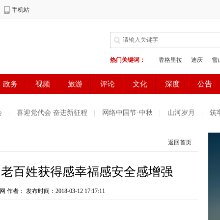
会
喜迎党代会 奋进新征程
网络中国节·中秋
山河岁月
筑
谐家园
雪域欢歌70载·西藏启航新时代
中国正能量2021“五个一
返回首页
生态环境保护督察
欢聚吧第一百个春天
网络中国节·端午
迪
】老百姓获得感幸福感安全感增强
闪耀在迪庆高原
第二届“彩云杯”网评大赛
党史知识一日一学习
网 作者：
明示范州
发布时间：2018-03-12 17:17:11
展望十四五开启新征程
法治宣传一日一说法
奋斗百
决战决胜脱贫攻坚每日一播报
众志成城 团结奋进 抗击疫情