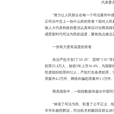
代表委
学习贯彻党的十九届四中全会精神
“不
“努力让人民群众在每一个司法案件中感
纪念西藏民主改革60周年
开展扫黑除恶
正司法中交上一份什么样的答卷？面对人民
“庆祝中华人民共和国成立70周年”优秀歌曲
南人大代表和政协委员认真审议讨论两高报
感受新时代司法为民的温度，聚焦热点难点
坚决打赢脱贫攻坚战
绿水青山就是金山
美丽中国长江行——共舞长江经济带·生态篇
一份有力度有温度的答卷
新春走基层
跨越发展、争创一流；比学
依法严惩天安门“10·28”、昆明“3·
犯罪25.4万人，较前5年上升16.4%，为
学习贯彻党的十九大精神
党的十九大
性质组织犯罪8932人；严惩打击各类犯罪，
环境保护督察“回头看”整改专栏
习近平
罪案件4.2万件、网络诈骗犯罪案件1.1万件
中国共产党云南省第十次代表大会
“聚
两高报告中，一组组数据传递出中国司
迪庆州第八次党代会
精准扶贫
中国
“体现了司法为民、彰显了公平正义，
媒体眼中的斯那定珠
“两学一做”与党章
市市长杨照辉说，司法机关积极回应群众诉