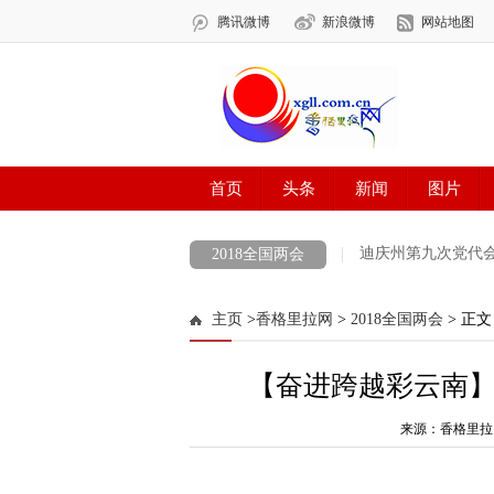
迪庆州第九次党代
2018全国两会
COP 15 共建地球生命共同体 打造生灵的和
主页
>
香格里拉网
>
2018全国两会
> 正文
最美新时代革命军人
防火安全
中央
【奋进跨越彩云南
涉历史虚无主义有害信息举报专区
党徽
迪庆州生物多样性图片展示
来源：香格里拉
创建生态文
代表委员履职故事
“致敬抗疫‘无名英雄’”