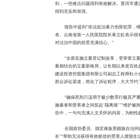
剑，一些难点问题得到有效解决。普洱市通
理论学习
这三年
全面开展法治宣传
得到充实和加强。
迪庆首届手机图片微视频大赛
西藏成立5
报告中提到“依法惩治暴力伤医犯罪，
禁毒宣传
三严三实 忠诚干净担当
迪
表、云南省第一人民医院院长蒋立虹表示很
三县一区
云南强基惠农
烟草
2
对法治中国的前景充满信心。”
党风廉政
独克宗古城火灾
十八届三
“全面实施立案登记制改革，变审查立
案相结合的立案新格局，让长期以来老百姓反
厉行节约 俭约云南主题教育宣传
喜迎十
建设投资控股集团有限公司副总工程师杜小
学习贯彻七一重要讲话精神
州第七次党
群众诉讼渠道，简化了诉讼程序，大大节约
2018年国家网络安全宣传周
首届中国国
“确保死刑只适用于极少数罪行极其严重
习近平新时代中国特色社会主义思想
贯
施暴者和受害者之间筑起‘隔离墙’”“维护被
告中，一句句充满人文关怀的内容，为刚性的
春节期间侵犯假冒行为专项整治
网络中
全国政协委员、德宏傣族景颇族自治州
长”“帮助无法获得有效赔偿的受害人摆脱生