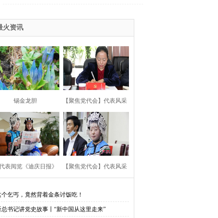
五中全会精神
生、悦读助我成长
2015赛马节
最火资讯
高原情
环境综合整治建设美丽迪庆
会
党的群众路线教育实践活动
013赛马节
2013两会
锡金龙胆
【聚焦党代会】代表风采
习杨善洲
报社“走转改”活动专栏
川地震
第十届康巴艺术
云杯”网评大赛
会
疫情防控
云南省两会
代表阅览《迪庆日报》
【聚焦党代会】代表风采
主义核心价值观
这个乞丐，竟然背着金条讨饭吃！
听总书记讲党史故事丨“新中国从这里走来”