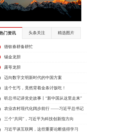
全国经济普查
迪庆两会2018
民族团结节
大赛
2018赛马节
头条关注
精选图片
热门资讯
国故事
德钦春耕备耕忙
2018全国两会
幸福的奋斗者
锡金龙胆
育
全面深化改革 迪庆在行动
露萼龙胆
北京
迪庆州历届州委书记、州长访谈录
迈向数字文明新时代的中国方案
这个乞丐，竟然背着金条讨饭吃！
2017迪庆两会
“看迪庆• 说变化”
听总书记讲党史故事丨“新中国从这里走来”
的十八届六中全会精神
农业农村现代化阔步前行 ——习近平总书记
、走转访”
2016香格里拉赛马节
领航农业农村高质量发展（之三）
三个“共同”，习近平为科技创新指方向
组织部换届
2016迪庆两会
习近平谈互联网，这些重要论断值得学习