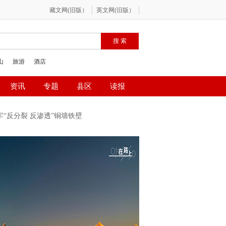
牢“反分裂 反渗透”铜墙铁壁
百”网络精品征集评选展播活动
庆政法队伍教育整顿专项行动
全民国家安全教育日
年路启航新征程
2020全国两会
预防艾滋 珍爱生命
“时代楷模”朱有勇