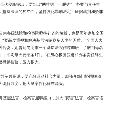
长代俊峰提出，要突出“两挂钩、一脱钩”：办案与责任挂
，坚持法律的独立性，坚持强化罪刑法定、证据裁判和疑罪
云南各级法院和检察院亟待补齐的短板，也是历年参加全国
。“要高度重视和解决基层法院案多人少的矛盾。”全国人大
科含说，她曾到昆明市一个基层法院作过调研，了解到每名
余件，平均每天要结案1件。“在身心极度疲惫和办案责任终生
经得起检验，压力很大。”
拉玛·兴高说，要充分调动社会力量，加强各部门协同联动，
大调解力度，把大量案件化解在源头。
升基层法官、检察官履职能力，加大“双语”法官、检察官培