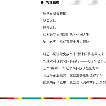
频道精选
德钦春耕备耕忙
锡金龙胆
露萼龙胆
迈向数字文明新时代的中国方案
这个乞丐，竟然背着金条讨饭吃！
听总书记讲党史故事丨“新中国从这里走来”
农业农村现代化阔步前行 ——习近平总书
高质量发展（之三）
三个“共同”，习近平为科技创新指方向
习近平谈互联网，这些重要论断值得学习
跟总书记学党史｜第二集《照亮前行之路的