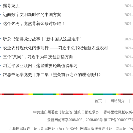
露萼龙胆
2021-
迈向数字文明新时代的中国方案
2021-
这个乞丐，竟然背着金条讨饭吃！
2021-
听总书记讲党史故事丨“新中国从这里走来”
2021-
农业农村现代化阔步前行 ——习近平总书记领航农业农村
2021-
高质量发展（之三）
三个“共同”，习近平为科技创新指方向
2021-
习近平谈互联网，这些重要论断值得学习
2021-
跟总书记学党史｜第二集《照亮前行之路的理论明灯》
2021-