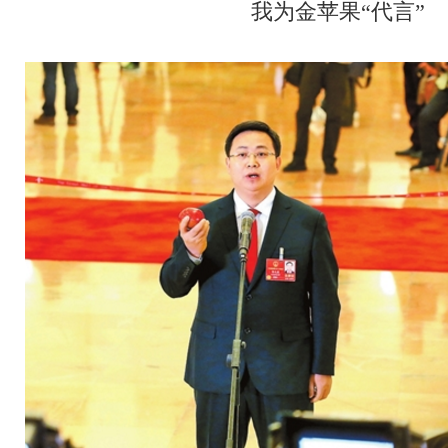
我为金苹果“代言”
学习贯彻党的十九届四中全会精神
“不忘初心 牢记使命”主题教育
纪念西藏民主改革60周年
开展扫黑除恶 建设善美云南
追梦火焰
“庆祝中华人民共和国成立70周年”优秀歌曲
坚持扫黄打非
201
坚决打赢脱贫攻坚战
绿水青山就是金山银山
壮阔东方潮 奋进新
美丽中国长江行——共舞长江经济带·生态篇
纪念马克思诞辰200周年
新春走基层
跨越发展、争创一流；比学赶超、奋勇争先
2018
学习贯彻党的十九大精神
党的十九大
不忘初心继续前进
迪
环境保护督察“回头看”整改专栏
习近平：绿水青山就是金山银山
中国共产党云南省第十次代表大会
“聚焦中央经济工作会议”“治国理
迪庆州第八次党代会
精准扶贫
中国共产党成立95周年
森林
媒体眼中的斯那定珠
“两学一做”与党章党规“进党校、进课堂、进媒体