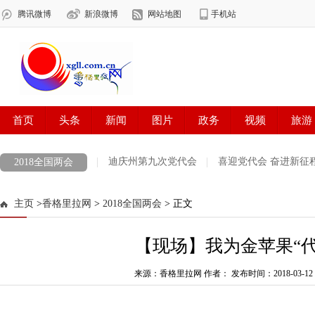
迪庆州第九次党代会
喜迎党代会 奋进新征
2018全国两会
COP 15 共建地球生命共同体 打造生灵的和谐家园
雪域欢歌70载·西
主页
>
香格里拉网
>
2018全国两会
> 正文
最美新时代革命军人
防火安全
中央生态环境保护督察
欢聚
【现场】我为金苹果“代
涉历史虚无主义有害信息举报专区
党徽闪耀在迪庆高原
第二届“
迪庆州生物多样性图片展示
来源：香格里拉网 作者：
创建生态文明示范州
发布时间：2018-03-12 1
展望十四五开
代表委员履职故事
“致敬抗疫‘无名英雄’”
决战决胜脱贫攻坚每日