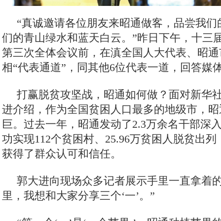
理论学习
这三年
全面开展法治宣传教育 夯实依法治州工作基础
“真诚邀请各位朋友来昭通做客，品尝我们的
迪庆首届手机图片微视频大赛
西藏成立50周年
纪念抗战胜利70
们的青山绿水和蓝天白云。”昨日下午，十三
禁毒宣传
三严三实 忠诚干净担当
迪庆州七届八次全会精神
第三次全体会议前，在滇全国人大代表、昭通
相“代表通道”，同其他6位代表一道，回答媒
三县一区
云南强基惠农
烟草
2014民运会
2014赛马节
党风廉政
独克宗古城火灾
十八届三中全会
迪祖言
香格
打赢脱贫攻坚战，昭通如何做？面对新华
厉行节约 俭约云南主题教育宣传
喜迎十八大
四群教育活动专题
进介绍，作为全国贫困人口最多的地级市，昭
巨。过去一年，昭通发动了2.3万余名干部深
学习贯彻七一重要讲话精神
州第七次党代会
两会专题
奥运
功实现112个贫困村、25.96万贫困人脱贫出
2018年国家网络安全宣传周
首届中国国际进口博览会
2020网络
获得了群众认可和信任。
习近平新时代中国特色社会主义思想
贯彻落实习近平考察云南讲话
郭大进向现场众多记者展示手里一直拿着的
春节期间侵犯假冒行为专项整治
网络中国节·春节
全国·两会
里，我想和大家分享三个‘一’。”