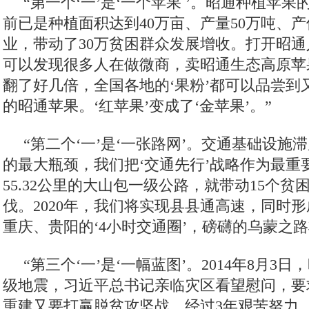
“第一个‘一’是‘一个苹果 ’。昭通种植苹果
前已是种植面积达到40万亩、产量50万吨、产值
业，带动了30万贫困群众发展增收。打开昭通
可以发现很多人在做微商，卖昭通生态高原苹
翻了好几倍，全国各地的‘果粉’都可以品尝到
的昭通苹果。‘红苹果’变成了‘金苹果’。”
“第二个‘一’是‘一张路网’。交通基础设施
的最大瓶颈，我们把‘交通先行’战略作为最重
55.32公里的大山包一级公路，就带动15个
伐。2020年，我们将实现县县通高速，同时
重庆、贵阳的‘4小时交通圈’，磅礴的乌蒙之路
“第三个‘一’是‘一幅蓝图’。2014年8月3日
级地震，习近平总书记亲临灾区看望慰问，要
重建又要打赢脱贫攻坚战。经过3年艰苦努力