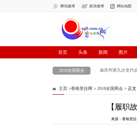
迪庆州第九次党代
2018全国两会
COP 15 共建地球生命共同体 打造生灵的和
主页
>
香格里拉网
>
2018全国两会
> 正文
最美新时代革命军人
防火安全
中央
【履职
涉历史虚无主义有害信息举报专区
党徽
迪庆州生物多样性图片展示
来源：香格里拉
创建生态文
代表委员履职故事
“致敬抗疫‘无名英雄’”