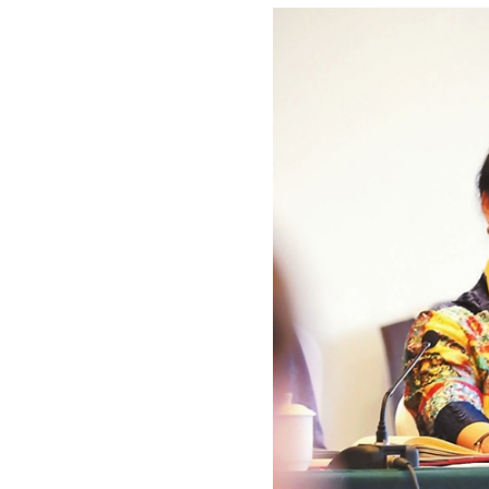
学习贯彻党的十九届四中全会精神
“不
纪念西藏民主改革60周年
开展扫黑除恶
“庆祝中华人民共和国成立70周年”优秀歌曲
坚决打赢脱贫攻坚战
绿水青山就是金山
美丽中国长江行——共舞长江经济带·生态篇
新春走基层
跨越发展、争创一流；比学
学习贯彻党的十九大精神
党的十九大
环境保护督察“回头看”整改专栏
习近平
中国共产党云南省第十次代表大会
“聚
迪庆州第八次党代会
精准扶贫
中国
媒体眼中的斯那定珠
“两学一做”与党章