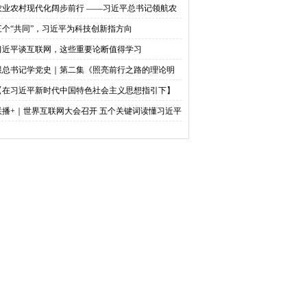
农业农村现代化阔步前行 ——习近平总书记领航农
农村高质量发展（之三）
三个“共同”，习近平为科技创新指方向
习近平谈互联网，这些重要论断值得学习
跟总书记学党史｜第二集《照亮前行之路的理论明
》
【在习近平新时代中国特色社会主义思想指引下】
天下英才 共筑中华民族伟大复兴中国梦
联播+｜世界互联网大会召开 五个关键词读懂习近平
贺信