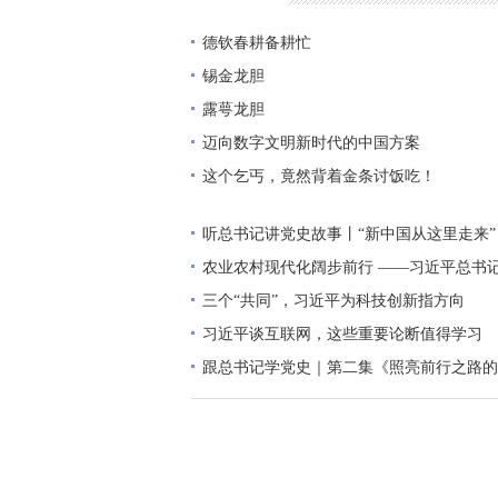
理论学习
这三年
全面开展法治宣传
德钦春耕备耕忙
迪庆首届手机图片微视频大赛
西藏成立5
锡金龙胆
禁毒宣传
三严三实 忠诚干净担当
迪
露萼龙胆
迈向数字文明新时代的中国方案
三县一区
云南强基惠农
烟草
2
这个乞丐，竟然背着金条讨饭吃！
党风廉政
独克宗古城火灾
十八届三
听总书记讲党史故事丨“新中国从这里走来”
厉行节约 俭约云南主题教育宣传
喜迎十
农业农村现代化阔步前行 ——习近平总书
学习贯彻七一重要讲话精神
州第七次党
高质量发展（之三）
三个“共同”，习近平为科技创新指方向
2018年国家网络安全宣传周
首届中国国
习近平谈互联网，这些重要论断值得学习
跟总书记学党史｜第二集《照亮前行之路的
习近平新时代中国特色社会主义思想
贯
春节期间侵犯假冒行为专项整治
网络中