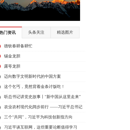
全国经济普查
迪庆两会2018
民族团结节
大赛
2018赛马节
头条关注
精选图片
热门资讯
国故事
德钦春耕备耕忙
2018全国两会
幸福的奋斗者
锡金龙胆
育
全面深化改革 迪庆在行动
露萼龙胆
北京
迪庆州历届州委书记、州长访谈录
迈向数字文明新时代的中国方案
这个乞丐，竟然背着金条讨饭吃！
2017迪庆两会
“看迪庆• 说变化”
听总书记讲党史故事丨“新中国从这里走来”
的十八届六中全会精神
农业农村现代化阔步前行 ——习近平总书记
、走转访”
2016香格里拉赛马节
领航农业农村高质量发展（之三）
三个“共同”，习近平为科技创新指方向
组织部换届
2016迪庆两会
习近平谈互联网，这些重要论断值得学习