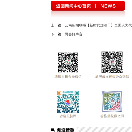
学习贯彻党的十九届四中全会精神
“不
纪念西藏民主改革60周年
开展扫黑除恶
上一篇：
云南新闻联播【新时代加油干】全国人大代表
“庆祝中华人民共和国成立70周年”优秀歌曲
下一篇：
两会好声音
坚决打赢脱贫攻坚战
绿水青山就是金山
美丽中国长江行——共舞长江经济带·生态篇
新春走基层
跨越发展、争创一流；比学
学习贯彻党的十九大精神
党的十九大
环境保护督察“回头看”整改专栏
习近平
中国共产党云南省第十次代表大会
“聚
迪庆州第八次党代会
精准扶贫
中国
媒体眼中的斯那定珠
“两学一做”与党章
频道精选