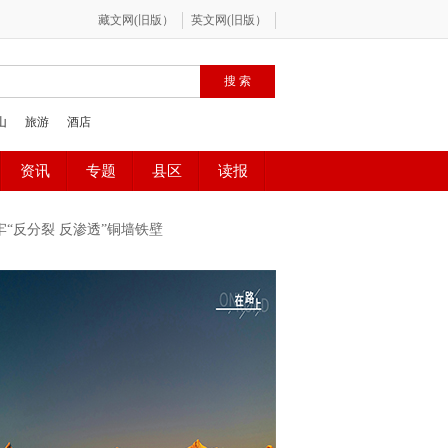
牢“反分裂 反渗透”铜墙铁壁
百”网络精品征集评选展播活动
庆政法队伍教育整顿专项行动
全民国家安全教育日
年路启航新征程
2020全国两会
预防艾滋 珍爱生命
“时代楷模”朱有勇