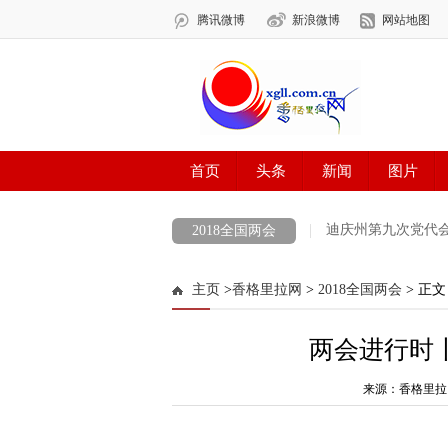
迪庆州第九次党代
2018全国两会
COP 15 共建地球生命共同体 打造生灵的和
主页
>
香格里拉网
>
2018全国两会
> 正文
最美新时代革命军人
防火安全
中央
两会进行时
涉历史虚无主义有害信息举报专区
党徽
迪庆州生物多样性图片展示
来源：香格里拉
创建生态文
代表委员履职故事
“致敬抗疫‘无名英雄’”