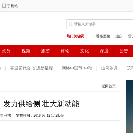
会
喜迎党代会 奋进新征程
网络中国节·中秋
山河岁月
筑
谐家园
雪域欢歌70载·西藏启航新时代
中国正能量2021“五个一
返回首页
生态环境保护督察
欢聚吧第一百个春天
网络中国节·端午
迪
丨发力供给侧 壮大新动能
闪耀在迪庆高原
第二届“彩云杯”网评大赛
党史知识一日一学习
网 作者：
明示范州
发布时间：2018-03-12 17:28:49
展望十四五开启新征程
法治宣传一日一说法
奋斗百
决战决胜脱贫攻坚每日一播报
众志成城 团结奋进 抗击疫情