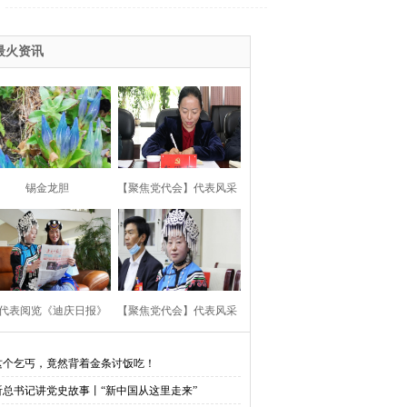
五中全会精神
生、悦读助我成长
2015赛马节
最火资讯
高原情
环境综合整治建设美丽迪庆
会
党的群众路线教育实践活动
013赛马节
2013两会
锡金龙胆
【聚焦党代会】代表风采
习杨善洲
报社“走转改”活动专栏
川地震
第十届康巴艺术
云杯”网评大赛
会
疫情防控
云南省两会
代表阅览《迪庆日报》
【聚焦党代会】代表风采
主义核心价值观
这个乞丐，竟然背着金条讨饭吃！
听总书记讲党史故事丨“新中国从这里走来”