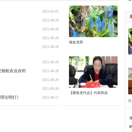
教育 夯实依法治州工作基础
廉洁自律准则
学习贯彻落实十八届
2021-03-05
0周年
纪念抗战胜利70周年
十三五规划建言献策
悦读改变人
2021-09-28
庆州七届八次全会精神
迪庆州旅游局
2015迪庆两会
中国梦
2021-09-28
2021-09-28
014民运会
2014赛马节
州级道德模范候选人名单
2014迪庆两
锡金龙胆
2021-09-28
中全会
迪祖言
香格里拉网站历程
28地震
楠赛林卡
2
2021-09-28
八大
四群教育活动专题
2012迪庆两会
创先争优专栏
学
记领航农业农村
2021-09-28
代会
两会专题
奥运专栏
改革开放30年
解放思想
汶
2021-09-28
际进口博览会
2020网络安全周
新时代新迪庆新征程
首届“彩
2021-09-28
【聚焦党代会】代表风采
理论明灯》
2021-09-27
彻落实习近平考察云南讲话精神
香格里拉飞羽天堂
2021年迪庆两
党
国节·春节
全国·两会
好网民看两会
网络中国节清明
社会
·
·