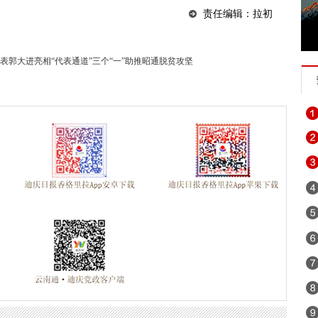
责任编辑：拉初
忘初心 牢记使命”主题教育
2018年“世界艾滋病日”宣传活动
第四次
 建设善美云南
追梦火焰蓝
诚信建设万里行
习近平外交思想
郭大进亮相“代表通道”三个“一”助推昭通脱贫攻坚
坚持扫黄打非
2019年网络诚信宣传
迪庆“扶贫攻坚”手机摄影
银山
壮阔东方潮 奋进新时代
崇尚英雄 精忠报国——我们家的报
纪念马克思诞辰200周年
2018年千名干部下基层促脱贫保稳定
赶超、奋勇争先
2018迪庆两会
迪庆高原党旗红
反邪教宣传教
不忘初心继续前进
迪庆藏族自治州成立60周年
拥护核心 心向
：绿水青山就是金山银山
喜迎十九大 砥砺奋进的五年
网络安全法
焦中央经济工作会议”“治国理政进行时”
维西县移民局
学习贯彻党
共产党成立95周年
森林防火人人有责 严禁一切野外用火
“挂包帮
党规“进党校、进课堂、进媒体”
迪庆最美人物发布厅
魅力乡镇