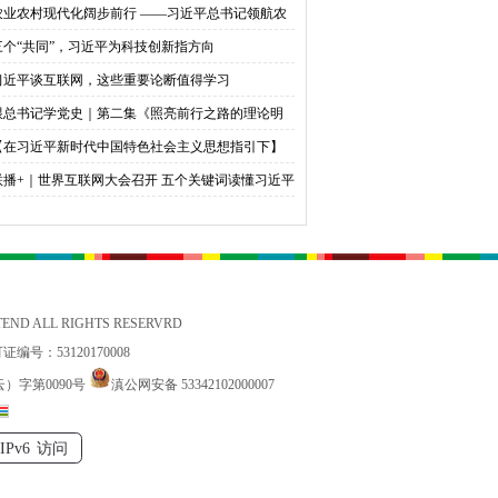
农业农村现代化阔步前行 ——习近平总书记领航农
农村高质量发展（之三）
三个“共同”，习近平为科技创新指方向
习近平谈互联网，这些重要论断值得学习
跟总书记学党史｜第二集《照亮前行之路的理论明
》
【在习近平新时代中国特色社会主义思想指引下】
天下英才 共筑中华民族伟大复兴中国梦
联播+｜世界互联网大会召开 五个关键词读懂习近平
贺信