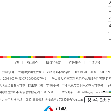
·
业
·
·
·
灯
·
聚
·
的