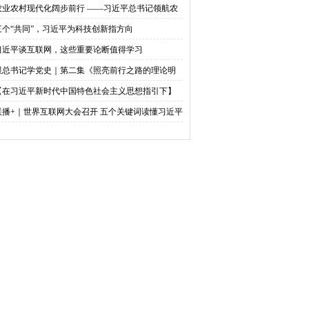
农业农村现代化阔步前行 ——习近平总书记领航农
农村高质量发展（之三）
三个“共同”，习近平为科技创新指方向
习近平谈互联网，这些重要论断值得学习
跟总书记学党史｜第二集《照亮前行之路的理论明
》
【在习近平新时代中国特色社会主义思想指引下】
天下英才 共筑中华民族伟大复兴中国梦
联播+｜世界互联网大会召开 五个关键词读懂习近平
贺信