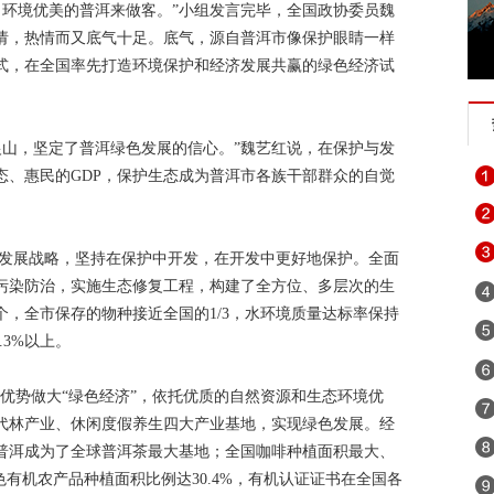
、环境优美的普洱来做客。”小组发言完毕，全国政协委员魏
忘初心 牢记使命”主题教育
2018年“世界艾滋病日”宣传活动
第四次
请，热情而又底气十足。底气，源自普洱市像保护眼睛一样
式，在全国率先打造环境保护和经济发展共赢的绿色经济试
 建设善美云南
追梦火焰蓝
诚信建设万里行
习近平外交思想
坚持扫黄打非
2019年网络诚信宣传
迪庆“扶贫攻坚”手机摄影
银山，坚定了普洱绿色发展的信心。”魏艺红说，在保护与发
银山
壮阔东方潮 奋进新时代
崇尚英雄 精忠报国——我们家的报
态、惠民的GDP，保护生态成为普洱市各族干部群众的自觉
纪念马克思诞辰200周年
2018年千名干部下基层促脱贫保稳定
赶超、奋勇争先
2018迪庆两会
迪庆高原党旗红
反邪教宣传教
的发展战略，坚持在保护中开发，在开发中更好地保护。全面
污染防治，实施生态修复工程，构建了全方位、多层次的生
不忘初心继续前进
迪庆藏族自治州成立60周年
拥护核心 心向
个，全市保存的物种接近全国的1/3，水环境质量达标率保持
：绿水青山就是金山银山
喜迎十九大 砥砺奋进的五年
网络安全法
.3%以上。
焦中央经济工作会议”“治国理政进行时”
维西县移民局
学习贯彻党
优势做大“绿色经济”，依托优质的自然资源和生态环境优
共产党成立95周年
森林防火人人有责 严禁一切野外用火
“挂包帮
代林产业、休闲度假养生四大产业基地，实现绿色发展。经
普洱成为了全球普洱茶最大基地；全国咖啡种植面积最大、
党规“进党校、进课堂、进媒体”
迪庆最美人物发布厅
魅力乡镇
色有机农产品种植面积比例达30.4%，有机认证证书在全国各