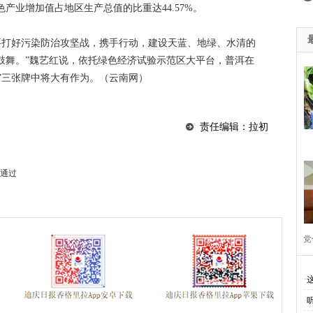
产业增加值占地区生产总值的比重达44.57%。
教育 夯实依法治州工作基础
廉洁自律准则
学习贯彻落实十八届
0周年
纪念抗战胜利70周年
十三五规划建言献策
悦读改变人
要打好污染防治攻坚战，携手行动，建设天蓝、地绿、水清的
鼓舞。”魏艺红说，依托绿色经济试验示范区大平台，普洱在
庆州七届八次全会精神
迪庆州旅游局
2015迪庆两会
中国梦
地”三张牌中将大有作为。（云南网）
014民运会
2014赛马节
州级道德模范候选人名单
2014迪庆两
中全会
迪祖言
香格里拉网站历程
28地震
楠赛林卡
2
责任编辑：拉初
八大
四群教育活动专题
2012迪庆两会
创先争优专栏
学
通过
代会
两会专题
奥运专栏
改革开放30年
解放思想
汶
际进口博览会
2020网络安全周
新时代新迪庆新征程
首届“彩
彻落实习近平考察云南讲话精神
香格里拉飞羽天堂
2021年迪庆两
党
国节·春节
全国·两会
好网民看两会
网络中国节清明
社会
·
·