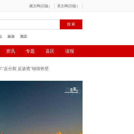
牢“反分裂 反渗透”铜墙铁壁
百”网络精品征集评选展播活动
庆政法队伍教育整顿专项行动
全民国家安全教育日
年路启航新征程
2020全国两会
预防艾滋 珍爱生命
“时代楷模”朱有勇