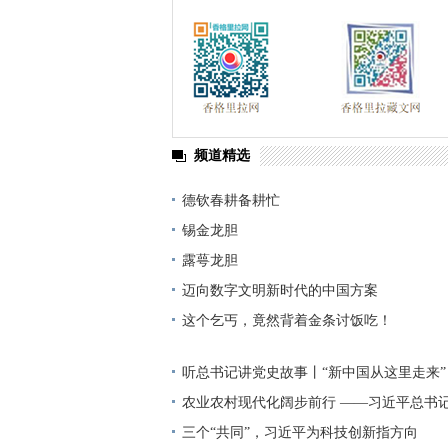
频道精选
德钦春耕备耕忙
锡金龙胆
露萼龙胆
迈向数字文明新时代的中国方案
这个乞丐，竟然背着金条讨饭吃！
听总书记讲党史故事丨“新中国从这里走来”
农业农村现代化阔步前行 ——习近平总书
高质量发展（之三）
三个“共同”，习近平为科技创新指方向