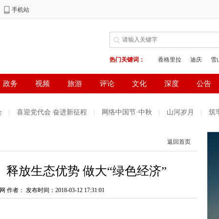
会
喜迎党代会 奋进新征程
网络中国节·中秋
山河岁月
筑
谐家园
雪域欢歌70载·西藏启航新时代
中国正能量2021“五个一
返回首页
生态环境保护督察
欢聚吧第一百个春天
网络中国节·端午
迪
释放生态优势 做大“绿色经济”
闪耀在迪庆高原
第二届“彩云杯”网评大赛
党史知识一日一学习
网 作者：
明示范州
发布时间：2018-03-12 17:31:01
展望十四五开启新征程
法治宣传一日一说法
奋斗百
决战决胜脱贫攻坚每日一播报
众志成城 团结奋进 抗击疫情