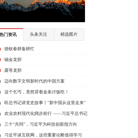
全国经济普查
迪庆两会2018
民族团结节
大赛
2018赛马节
头条关注
精选图片
热门资讯
国故事
德钦春耕备耕忙
2018全国两会
幸福的奋斗者
锡金龙胆
育
全面深化改革 迪庆在行动
露萼龙胆
北京
迪庆州历届州委书记、州长访谈录
迈向数字文明新时代的中国方案
这个乞丐，竟然背着金条讨饭吃！
2017迪庆两会
“看迪庆• 说变化”
听总书记讲党史故事丨“新中国从这里走来”
的十八届六中全会精神
农业农村现代化阔步前行 ——习近平总书记
、走转访”
2016香格里拉赛马节
领航农业农村高质量发展（之三）
三个“共同”，习近平为科技创新指方向
组织部换届
2016迪庆两会
习近平谈互联网，这些重要论断值得学习