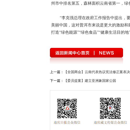
州市中排名第五，森林面积云南省第一，绿色
理论学习
这三年
全面开展法治宣传
迪庆首届手机图片微视频大赛
西藏成立5
“李克强总理在政府工作报告中提出，
美丽中国，这对普洱市来说是更大的激励和
禁毒宣传
三严三实 忠诚干净担当
迪
打造“绿色能源”“绿色食品”“健康生活目的
三县一区
云南强基惠农
烟草
2
党风廉政
独克宗古城火灾
十八届三
厉行节约 俭约云南主题教育宣传
喜迎十
上一篇：
【全国两会】云南代表热议宪法修正案表决
学习贯彻七一重要讲话精神
州第七次党
下一篇：
【委员提案】建立亚洲象国家公园
2018年国家网络安全宣传周
首届中国国
习近平新时代中国特色社会主义思想
贯
春节期间侵犯假冒行为专项整治
网络中