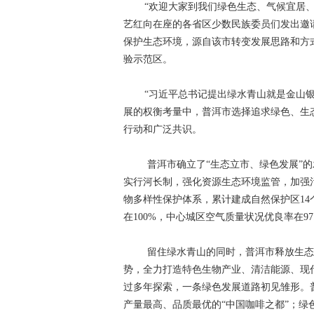
“欢迎大家到我们绿色生态、气候宜居
学习贯彻党的十九届四中全会精神
“不
艺红向在座的各省区少数民族委员们发出邀
保护生态环境，源自该市转变发展思路和方
纪念西藏民主改革60周年
开展扫黑除恶
验示范区。
“庆祝中华人民共和国成立70周年”优秀歌曲
“习近平总书记提出绿水青山就是金山
坚决打赢脱贫攻坚战
绿水青山就是金山
展的权衡考量中，普洱市选择追求绿色、生
美丽中国长江行——共舞长江经济带·生态篇
行动和广泛共识。
新春走基层
跨越发展、争创一流；比学
普洱市确立了“生态立市、绿色发展”
实行河长制，强化资源生态环境监管，加强
学习贯彻党的十九大精神
党的十九大
物多样性保护体系，累计建成自然保护区14
环境保护督察“回头看”整改专栏
习近平
在100%，中心城区空气质量状况优良率在97
中国共产党云南省第十次代表大会
“聚
留住绿水青山的同时，普洱市释放生态
迪庆州第八次党代会
精准扶贫
中国
势，全力打造特色生物产业、清洁能源、现
过多年探索，一条绿色发展道路初见雏形。
媒体眼中的斯那定珠
“两学一做”与党章
产量最高、品质最优的“中国咖啡之都”；绿