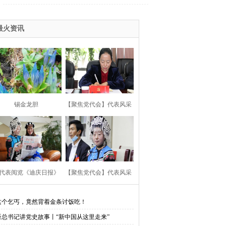
五中全会精神
生、悦读助我成长
2015赛马节
最火资讯
高原情
环境综合整治建设美丽迪庆
会
党的群众路线教育实践活动
013赛马节
2013两会
锡金龙胆
【聚焦党代会】代表风采
习杨善洲
报社“走转改”活动专栏
川地震
第十届康巴艺术
云杯”网评大赛
会
疫情防控
云南省两会
代表阅览《迪庆日报》
【聚焦党代会】代表风采
主义核心价值观
这个乞丐，竟然背着金条讨饭吃！
听总书记讲党史故事丨“新中国从这里走来”