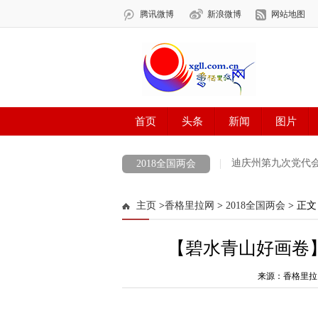
迪庆州第九次党代
2018全国两会
COP 15 共建地球生命共同体 打造生灵的和
主页
>
香格里拉网
>
2018全国两会
> 正文
最美新时代革命军人
防火安全
中央
【碧水青山好画卷】
涉历史虚无主义有害信息举报专区
党徽
迪庆州生物多样性图片展示
来源：香格里拉
创建生态文
代表委员履职故事
“致敬抗疫‘无名英雄’”