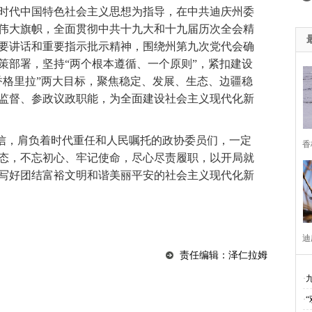
焦中央经济工作会议”“治国理政进行时”
维西县移民局
学习贯彻党
时代中国特色社会主义思想为指导，在中共迪庆州委
伟大旗帜，全面贯彻中共十九大和十九届历次全会精
共产党成立95周年
森林防火人人有责 严禁一切野外用火
“挂包帮
要讲话和重要指示批示精神，围绕州第九次党代会确
策部署，坚持“两个根本遵循、一个原则”，紧扣建设
党规“进党校、进课堂、进媒体”
迪庆最美人物发布厅
魅力乡镇
香格里拉”两大目标，聚焦稳定、发展、生态、边疆稳
教育 夯实依法治州工作基础
廉洁自律准则
学习贯彻落实十八届
监督、参政议政职能，为全面建设社会主义现代化新
0周年
纪念抗战胜利70周年
十三五规划建言献策
悦读改变人
信，肩负着时代重任和人民嘱托的政协委员们，一定
香
庆州七届八次全会精神
迪庆州旅游局
2015迪庆两会
中国梦
态，不忘初心、牢记使命，尽心尽责履职，以开局就
写好团结富裕文明和谐美丽平安的社会主义现代化新
014民运会
2014赛马节
州级道德模范候选人名单
2014迪庆两
中全会
迪祖言
香格里拉网站历程
28地震
楠赛林卡
2
八大
四群教育活动专题
2012迪庆两会
创先争优专栏
学
迪
责任编辑：泽仁拉姆
代会
两会专题
奥运专栏
改革开放30年
解放思想
汶
·
际进口博览会
2020网络安全周
首届“彩云杯”网评大赛
贯彻落
·