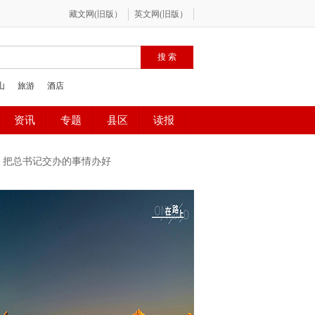
 把总书记交办的事情办好
闻奖公示
迪庆州第九次党代会
新思想引领新征程·时代答卷
会
今天，鲜花献给英烈
祖国颂
球生命共同体 打造生灵的和谐家园
防火安全
中央生态环境保护督察