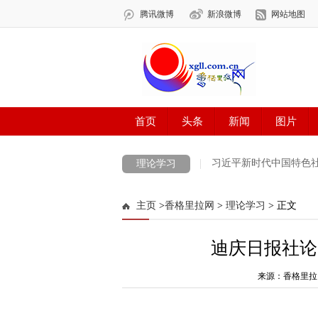
习近平新时代中国特色
理论学习
新时代新迪庆新征程
迪庆州党史学习教
主页
>
香格里拉网
>
理论学习
> 正文
法治宣传一日一说法
党史知识一日一学
迪庆日报社论
习近平法治思想
学习贯彻党的十九届六
喜迎党代会 奋进新征程
网络中国节·中
来源：香格里拉
雪域欢歌70载·西藏启航新时代
中国正能