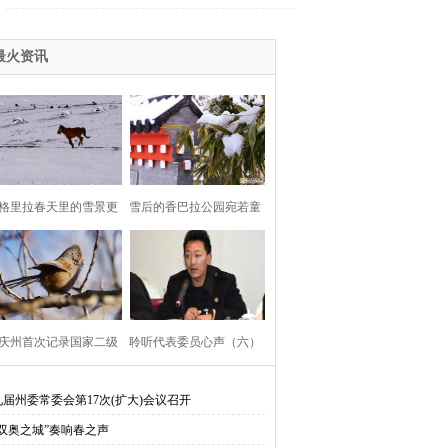
的十八届六中全会精神
化新飞跃述评之九
呈现两种不同的风景
、走转访”
2016香格里拉赛马节
最火资讯
组织部换届
2016迪庆两会
五中全会精神
生、悦读助我成长
2015赛马节
格里拉春天里的雪景更
雪后的香巴拉公园宛若童
高原情
环境综合整治建设美丽迪庆
美丽
话世界
会
党的群众路线教育实践活动
013赛马节
2013两会
习杨善洲
报社“走转改”活动专栏
庆州首次记录国家二级
聆听代表委员心声（六）
川地震
第十届康巴艺术
保护鸟类——暗色鸦雀
九届州委常委会第17次(扩大)会议召开
实习近平考察云南讲话精神
“双奥之城”奏响春之声