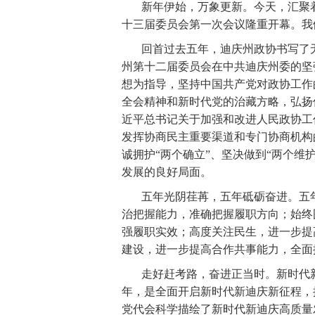
新年伊始，万象更新。今天，汇聚
欢聚吧第一百个春天
网络中国节·端午
十三届委员会第一次会议隆重开幕。我
全民国家安全教育日
迪庆州生物多样性
回首过去五年，迪庆州政协书写了
州第十二届委员会在中共迪庆州委的坚
“致敬抗疫‘无名英雄’”
决战决胜脱贫攻坚
想为指导，坚持中国共产党对政协工作
学习贯彻党的十九届四中全会精神
“不
全会精神和新时代党的治藏方略，弘扬
近平总书记关于加强和改进人民政协工
纪念西藏民主改革60周年
开展扫黑除恶
发挥协商民主重要渠道和专门协商机构
诚拥护“两个确立”、坚决做到“两个维
“庆祝中华人民共和国成立70周年”优秀歌曲
发展的良好局面。
坚决打赢脱贫攻坚战
绿水青山就是金山
五年光阴荏苒，五年砥砺奋进。五
美丽中国长江行——共舞长江经济带·生态篇
治把握能力，准确把握履职方向；始终
强履职实效；高度关注民生，进一步提
新春走基层
跨越发展、争创一流；比学
建设，进一步提高合作共事能力，全面
学习贯彻党的十九大精神
党的十九大
走好赶考路，奋进正当时。新时代
年，是全面开启新时代新迪庆新征程，
环境保护督察“回头看”整改专栏
习近平
党代会科学描绘了新时代新迪庆高质量