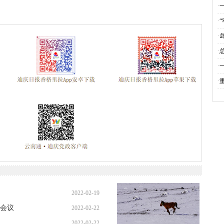
云南省两会
春节期间侵犯假冒行为专项整治
全国·两会
好网
·
国
·
祝中国共产党成立一百周年大会上的讲话
网络中国节元宵
线
·
评
种
·
文
·
动
·
2022-02-19
会议
2022-02-22
2022-02-22