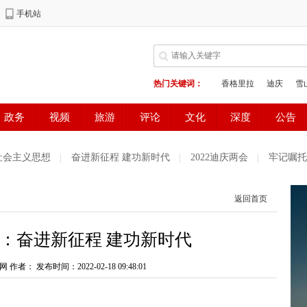
社会主义思想
奋进新征程 建功新时代
2022迪庆两会
牢记嘱托
育专栏
网络中国节·春节
喜迎省第十一次党代会
2022云南新
返回首页
习
奋斗百年路启航新征程
党徽闪耀在迪庆高原
疫情防控
：奋进新征程 建功新时代
中全会精神
2021国家网络安全宣传周
国际教育宣传
北京冬奥
秋
网 作者：
山河岁月
发布时间：2022-02-18 09:48:01
筑牢“反分裂 反渗透”铜墙铁壁
COP 15 共建地
量2021“五个一百”网络精品征集评选展播活动
最美新时代革命军人