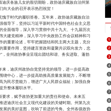
着迪庆各族儿女的殷切期盼，政协迪庆藏族自治州第
迪庆政法队伍教育整顿专项行动
涉历史虚无主义有害信息举报专
们向大会的召开表示热烈祝贺！
图片展示
创建生态文明示范州
展望十四五开启新征程
2020
无愧于时代的履职答卷。五年来，政协迪庆藏族自治
强领导下，坚持以习近平新时代中国特色社会主义思
每日一播报
众志成城 团结奋进 抗击疫情
预防艾滋 珍爱生命
的全面领导，深入学习贯彻中共十九大、十九届历次
忘初心 牢记使命”主题教育
2018年“世界艾滋病日”宣传活动
第四次
伟大建党精神，深入学习中央政协工作会议精神和习
作的重要论述，牢牢把握团结和民主两大主题，充分
 建设善美云南
追梦火焰蓝
诚信建设万里行
习近平外交思想
的重要作用，坚持建言资政和凝聚共识双向发力，忠
护”，全州政协事业呈现出团结和谐、务实进取、蓬勃
坚持扫黄打非
2019年网络诚信宣传
迪庆“扶贫攻坚”手机摄影
银山
壮阔东方潮 奋进新时代
崇尚英雄 精忠报国——我们家的报
年来，迪庆州政协自觉坚持党的领导，进一步提高政
纪念马克思诞辰200周年
2018年千名干部下基层促脱贫保稳定
围绕中心，进一步提高助推高质量发展能力，不断增
高为民尽责能力，增进广大人民群众福祉；加强自身
赶超、奋勇争先
2018迪庆两会
迪庆高原党旗红
反邪教宣传教
提升整体履职水平。
不忘初心继续前进
迪庆藏族自治州成立60周年
拥护核心 心向
新要求，赋予政协更加重大的责任和使命。未来五
推进迪庆社会主义现代化建设的关键时期。州第九次
：绿水青山就是金山银山
喜迎十九大 砥砺奋进的五年
网络安全法
发展的美好蓝图，吹响了前进的号角。全州各级政协