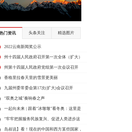
区
第二届“彩云杯”网评大赛
全国两会
代表委员履职故事
“时代楷模”朱有勇
头条关注
精选图片
热门资讯
全国经济普查
迪庆两会2018
2022云南新闻奖公示
民族团结节
州十四届人民政府召开第一次全体（扩大）
大赛
2018赛马节
会议
州第十四届人民政府党组第一次会议召开
国故事
香格里拉春天里的雪景更美丽
九届州委常委会第17次(扩大)会议召开
2018全国两会
幸福的奋斗者
“双奥之城”奏响春之声
育
全面深化改革 迪庆在行动
一起向未来 | 跟着“冰墩墩”看冬奥：这里是
北京
迪庆州历届州委书记、州长访谈录
可爱的中国
“牢牢把握服务民族复兴、促进人类进步这
2017迪庆两会
“看迪庆• 说变化”
条主线”——“十个明确”彰显马克思主义中国
岛叔说】看！现在的中国和西方某些国家，