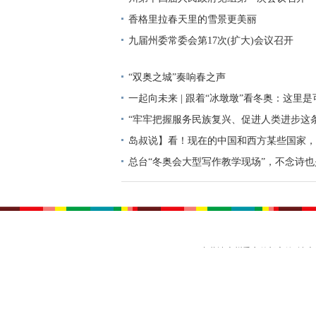
香格里拉春天里的雪景更美丽
九届州委常委会第17次(扩大)会议召开
“双奥之城”奏响春之声
一起向未来 | 跟着“冰墩墩”看冬奥：这里
“牢牢把握服务民族复兴、促进人类进步这条
个明确”彰显马克思主义中国化新飞跃述评
岛叔说】看！现在的中国和西方某些国家，
的风景
总台“冬奥会大型写作教学现场”，不念诗也