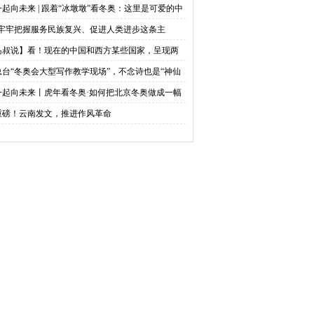
民看两会
网络中国节清明
一起向未来 | 跟着“冰墩墩”看冬奥：这里是可爱的中
“牢牢把握服务民族复兴、促进人类进步这条主
”——“十个明确”彰显马克思主义中国化新飞跃述
岛叔说】看！现在的中国和西方某些国家，呈现两
之九
不同的风景
总台“冬奥会大型写作教学现场”，不念诗也是“神仙
案”
一起向未来丨虎年看冬奥·如何把北京冬奥做成一幅
态冰雪画卷
重磅！云南发文，推进作风革命