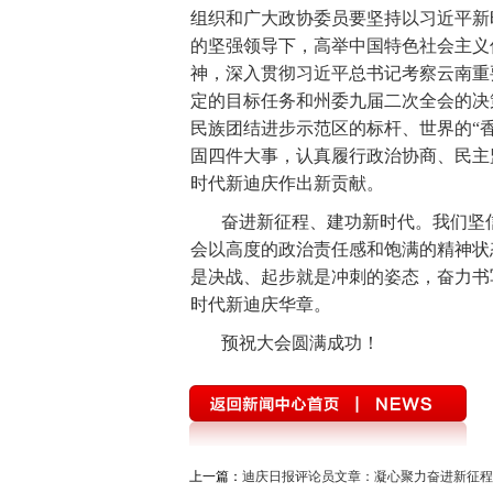
中国共产党云南省第十次代表大会
“聚
组织和广大政协委员要坚持以习近平新
的坚强领导下，高举中国特色社会主义
迪庆州第八次党代会
精准扶贫
中国
神，深入贯彻习近平总书记考察云南重
定的目标任务和州委九届二次全会的决
媒体眼中的斯那定珠
“两学一做”与党章
民族团结进步示范区的标杆、世界的“
理论学习
这三年
全面开展法治宣传
固四件大事，认真履行政治协商、民主
时代新迪庆作出新贡献。
迪庆首届手机图片微视频大赛
西藏成立5
奋进新征程、建功新时代。我们坚
禁毒宣传
三严三实 忠诚干净担当
迪
会以高度的政治责任感和饱满的精神状
是决战、起步就是冲刺的姿态，奋力书
三县一区
云南强基惠农
烟草
2
时代新迪庆华章。
党风廉政
独克宗古城火灾
十八届三
预祝大会圆满成功！
厉行节约 俭约云南主题教育宣传
喜迎十
学习贯彻七一重要讲话精神
州第七次党
2018年国家网络安全宣传周
首届中国国
上一篇：
迪庆日报评论员文章：凝心聚力奋进新征程