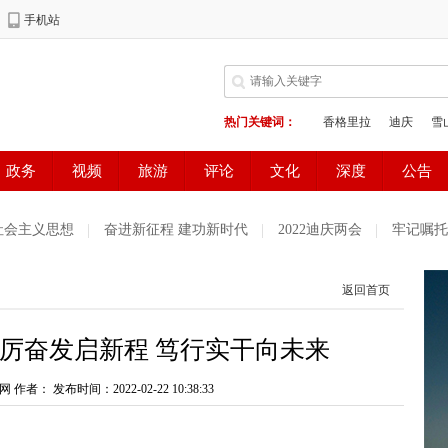
社会主义思想
奋进新征程 建功新时代
2022迪庆两会
牢记嘱托
育专栏
网络中国节·春节
喜迎省第十一次党代会
2022云南新
返回首页
习
奋斗百年路启航新征程
党徽闪耀在迪庆高原
疫情防控
厉奋发启新程 笃行实干向未来
中全会精神
2021国家网络安全宣传周
国际教育宣传
北京冬奥
秋
网 作者：
山河岁月
发布时间：2022-02-22 10:38:33
筑牢“反分裂 反渗透”铜墙铁壁
COP 15 共建地
量2021“五个一百”网络精品征集评选展播活动
最美新时代革命军人