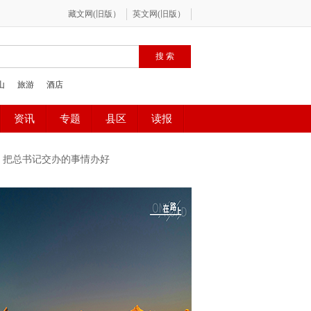
 把总书记交办的事情办好
闻奖公示
迪庆州第九次党代会
新思想引领新征程·时代答卷
会
今天，鲜花献给英烈
祖国颂
球生命共同体 打造生灵的和谐家园
防火安全
中央生态环境保护督察