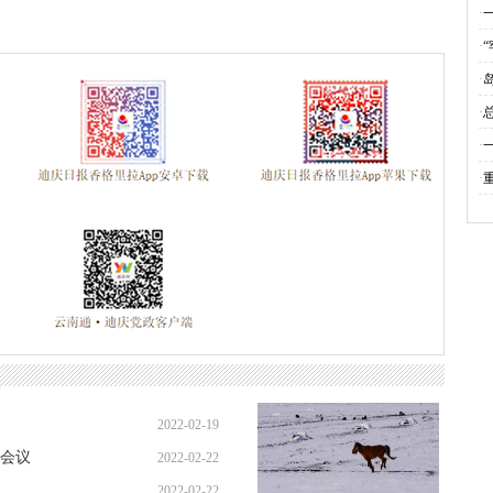
云南省两会
春节期间侵犯假冒行为专项整治
全国·两会
好网
·
国
·
祝中国共产党成立一百周年大会上的讲话
网络中国节元宵
线
·
评
种
·
文
·
动
·
2022-02-19
会议
2022-02-22
2022-02-22