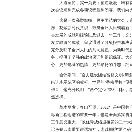
大道至简，实干为要；征途漫漫，唯有奋
欢聚吧第一百个春天
网络中国节·端午
次会议顺利完成各项议程胜利闭幕。我们向
全民国家安全教育日
迪庆州生物多样性
这是一次高举旗帜、民主团结的大会，
愿、凝聚新时代共识、鼓舞全州人民朝着新
“致敬抗疫‘无名英雄’”
决战决胜脱贫攻坚
会发展的成就和经验以及过去一年工作，充分
学习贯彻党的十九届四中全会精神
“不
发展取得的成绩，审议通过了各项报告和决
充分反映了全州人民的共同意愿，为新时代
纪念西藏民主改革60周年
开展扫黑除恶
务，提供了坚强的政治保证和组织保证。大
心、更加饱满的热情、更加昂扬的斗志，踊
“庆祝中华人民共和国成立70周年”优秀歌曲
会议期间，“奋力建设团结富裕文明和
坚决打赢脱贫攻坚战
绿水青山就是金山
结进步示范区的标杆、世界的‘香格里拉’”
美丽中国长江行——共舞长江经济带·生态篇
强音。这充分说明，“两个定位”奋斗目标，
然选择。
新春走基层
跨越发展、争创一流；比学
草木蔓发，春山可望。2022年是中国
学习贯彻党的十九大精神
党的十九大
标新征程迈进的重要一年，也是全面落实省
工作意义重大。“以优异成绩迎接党的二十大
环境保护督察“回头看”整改专栏
习近平
记考察云南重要讲话精神，忠诚拥护“两个确