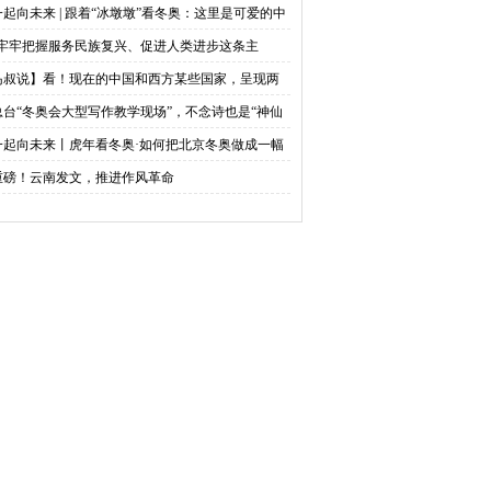
民看两会
网络中国节清明
一起向未来 | 跟着“冰墩墩”看冬奥：这里是可爱的中
“牢牢把握服务民族复兴、促进人类进步这条主
”——“十个明确”彰显马克思主义中国化新飞跃述
岛叔说】看！现在的中国和西方某些国家，呈现两
之九
不同的风景
总台“冬奥会大型写作教学现场”，不念诗也是“神仙
案”
一起向未来丨虎年看冬奥·如何把北京冬奥做成一幅
态冰雪画卷
重磅！云南发文，推进作风革命