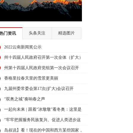
区
第二届“彩云杯”网评大赛
全国两会
代表委员履职故事
“时代楷模”朱有勇
头条关注
精选图片
热门资讯
全国经济普查
迪庆两会2018
2022云南新闻奖公示
民族团结节
州十四届人民政府召开第一次全体（扩大）
大赛
2018赛马节
会议
州第十四届人民政府党组第一次会议召开
国故事
香格里拉春天里的雪景更美丽
九届州委常委会第17次(扩大)会议召开
2018全国两会
幸福的奋斗者
“双奥之城”奏响春之声
育
全面深化改革 迪庆在行动
一起向未来 | 跟着“冰墩墩”看冬奥：这里是
北京
迪庆州历届州委书记、州长访谈录
可爱的中国
“牢牢把握服务民族复兴、促进人类进步这
2017迪庆两会
“看迪庆• 说变化”
条主线”——“十个明确”彰显马克思主义中国
岛叔说】看！现在的中国和西方某些国家，