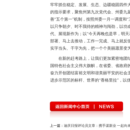
中国共产党云南省第十次代表大会
“聚
牢牢抓住稳定、发展、生态、边疆稳固四件
的指示要求，聚焦州第九次党代会、州委九
迪庆州第八次党代会
精准扶贫
中国
善“五个第一”机制，按照州委一月一调度和
以只争朝夕、时不我待的精神与闯劲，以功
媒体眼中的斯那定珠
“两学一做”与党章
代、展现新作为；以“今天再晚也是早，明天
理论学习
这三年
全面开展法治宣传
部署、马上去推动，工作一完成、马上就反
实字当头、干字为先，把一个个美丽愿景变
迪庆首届手机图片微视频大赛
西藏成立5
在新的赶考路上，让我们更加紧密地团
禁毒宣传
三严三实 忠诚干净担当
迪
国特色社会主义伟大旗帜，在省委、省政府
奋力开创团结富裕文明和谐美丽平安的社会
三县一区
云南强基惠农
烟草
2
进步示范区的标杆、世界的“香格里拉”，以
党风廉政
独克宗古城火灾
十八届三
厉行节约 俭约云南主题教育宣传
喜迎十
学习贯彻七一重要讲话精神
州第七次党
2018年国家网络安全宣传周
首届中国国
上一篇：
迪庆日报评论员文章：携手谋新业 一起向