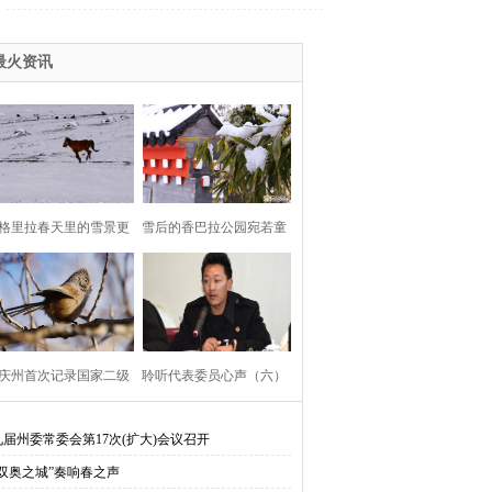
的十八届六中全会精神
化新飞跃述评之九
呈现两种不同的风景
、走转访”
2016香格里拉赛马节
最火资讯
组织部换届
2016迪庆两会
五中全会精神
生、悦读助我成长
2015赛马节
格里拉春天里的雪景更
雪后的香巴拉公园宛若童
高原情
环境综合整治建设美丽迪庆
美丽
话世界
会
党的群众路线教育实践活动
013赛马节
2013两会
习杨善洲
报社“走转改”活动专栏
庆州首次记录国家二级
聆听代表委员心声（六）
川地震
第十届康巴艺术
保护鸟类——暗色鸦雀
九届州委常委会第17次(扩大)会议召开
实习近平考察云南讲话精神
“双奥之城”奏响春之声