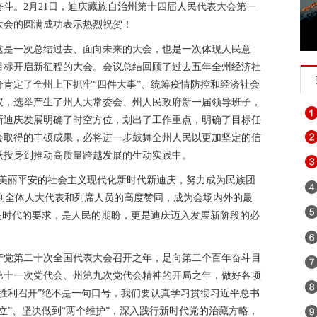
斗。2月21日，迪庆藏族自治州第十四届人民代表大会第一
迪庆政法队伍教育整顿专项行动
涉历史虚无主义有害信息举报专
大会的圆满成功表示热烈祝贺！
图片展示
创建生态文明示范州
展望十四五开启新征程
2020
这是一次总结过去、面向未来的大会，也是一次体现人民意
目标开启新征程的大会。会议总结回顾了过去五年全州经济社
每日一播报
众志成城 团结奋进 抗击疫情
预防艾滋 珍爱生命
肯定了全州上下抓牢“四件大事”、统筹疫情防控和经济社会
忘初心 牢记使命”主题教育
2018年“世界艾滋病日”宣传活动
第四次
议，选举产生了州人大常委会、州人民政府新一届领导班子，
新迪庆发展明确了时空方位，划出了工作重点，明确了目标任
 建设善美云南
追梦火焰蓝
诚信建设万里行
习近平外交思想
会取得的丰硕成果，必将进一步鼓舞全州人民以更加坚定的信
跃投身到推动高质量跨越发展的生动实践中。
坚持扫黄打非
2019年网络诚信宣传
迪庆“扶贫攻坚”手机摄影
谐美丽平安的社会主义现代化新时代新迪庆，努力成为民族团
银山
壮阔东方潮 奋进新时代
崇尚英雄 精忠报国——我们家的报
受到全体人大代表和列席人员的高度赞同，成为会场内外的最
纪念马克思诞辰200周年
2018年千名干部下基层促脱贫保稳定
是时代的要求，是人民的期盼，更是迪庆迈入发展新阶段的必
赶超、奋勇争先
2018迪庆两会
迪庆高原党旗红
反邪教宣传教
共产党第二十次全国代表大会召开之年，是向第二个百年奋斗目
不忘初心继续前进
迪庆藏族自治州成立60周年
拥护核心 心向
第十一次党代会、州第九次党代会精神的开局之年，做好各项
胜利召开”绝不是一句口号，我们要认真学习贯彻习近平总书
：绿水青山就是金山银山
喜迎十九大 砥砺奋进的五年
网络安全法
立”、坚决做到“两个维护”，深入践行新时代党的治藏方略，