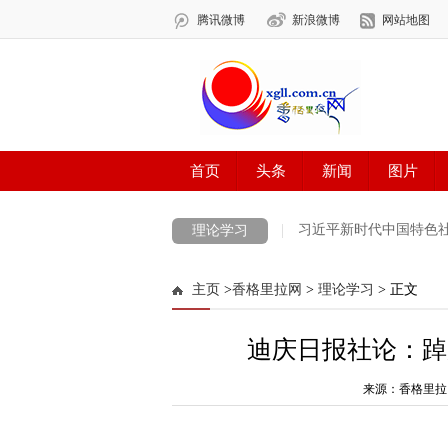
习近平新时代中国特色
理论学习
新时代新迪庆新征程
迪庆州党史学习教
主页
>
香格里拉网
>
理论学习
> 正文
法治宣传一日一说法
党史知识一日一学
迪庆日报社论：踔
习近平法治思想
学习贯彻党的十九届六
喜迎党代会 奋进新征程
网络中国节·中
来源：香格里拉
雪域欢歌70载·西藏启航新时代
中国正能