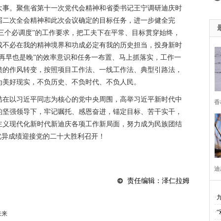
焦中央经济工作会议”“治国理政进行时”
维西县移民局
学习贯彻党
大事。聚焦省第十一次党代会精神和省委书记王宁调研迪庆时
届二次全会精神和此次会议确定的目标任务，进一步健全完
共产党成立95周年
森林防火人人有责 严禁一切野外用火
“挂包帮
“三个必调度”的工作要求，把工夫下在平常、目标贯穿始终，
成不必在我的精神境界和功成必定有我的历史担当，投身新时
党规“进党校、进课堂、进媒体”
迪庆最美人物发布厅
魅力乡镇
再早也是晚”的效率意识和任务一布置、马上抓落实，工作一
教育 夯实依法治州工作基础
廉洁自律准则
学习贯彻落实十八届
馈的作风转变，按照项目工作法、一线工作法、典型引路法，
为美好现实，不负历史、不负时代、不负人民。
0周年
纪念抗战胜利70周年
十三五规划建言献策
悦读改变人
结在以习近平同志为核心的党中央周围，高举习近平新时代中
香
庆州七届八次全会精神
迪庆州旅游局
2015迪庆两会
中国梦
的坚强领导下，牢记嘱托、感恩奋进，锚定目标、苦干实干，
主义现代化新时代新迪庆各项工作新局面，努力成为民族团结
014民运会
2014赛马节
州级道德模范候选人名单
2014迪庆两
优异成绩迎接党的二十大胜利召开！
中全会
迪祖言
香格里拉网站历程
28地震
楠赛林卡
2
八大
四群教育活动专题
2012迪庆两会
创先争优专栏
学
迪
责任编辑：泽仁拉姆
代会
两会专题
奥运专栏
改革开放30年
解放思想
汶
·
际进口博览会
2020网络安全周
首届“彩云杯”网评大赛
贯彻落
·
未来