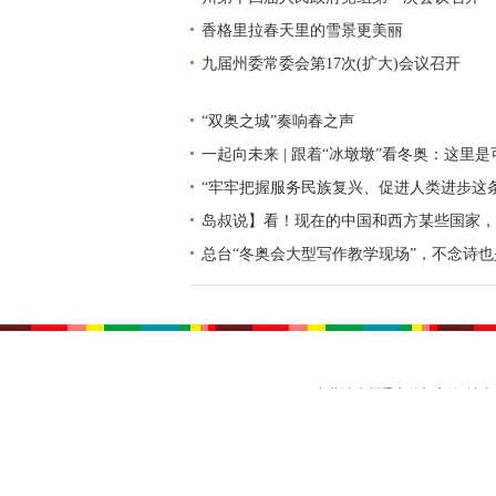
香格里拉春天里的雪景更美丽
九届州委常委会第17次(扩大)会议召开
“双奥之城”奏响春之声
一起向未来 | 跟着“冰墩墩”看冬奥：这里
“牢牢把握服务民族复兴、促进人类进步这条
个明确”彰显马克思主义中国化新飞跃述评
岛叔说】看！现在的中国和西方某些国家，
的风景
总台“冬奥会大型写作教学现场”，不念诗也